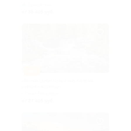
Горьковская
от 36 405 руб.
–10%
«Летний удивительный мир Карелии:
сафари к водопаду»
г. Санкт-Петербург,
Большая Посадская ул, д. 16
от 27 405 руб.