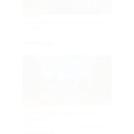
–10%
Тур «Летний удивительный мир Карелии
на 5 дней»
г. Санкт-Петербург,
Большая Посадская ул, д. 16
от 34 155 руб.
–20%
Тур «Выходные в Пушкинских горах»
от «СканТур»
Площадь Восстания
4.9
(14)
от 13 600 руб.