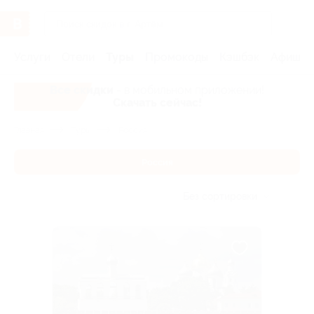
Услуги
Отели
Туры
Промокоды
Кэшбэк
Афиша 
Все скидки
- в мобильном приложении!
Скачать сейчас!
Главная
Туры
Россия
Россия
Без сортировки