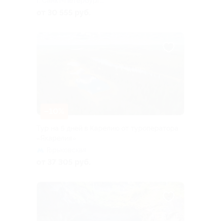
г. Санкт-Петербург,
Большая Посадская ул, д. 16
от 30 555 руб.
–10%
Тур на 5 дней в Карелию от туроператора
«Якарелия»
Горьковская
от 37 305 руб.