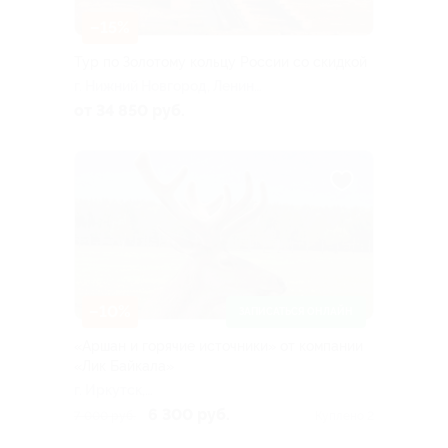
–15%
Тур по Золотому кольцу России со скидкой
г. Нижний Новгород, Ленина
пл
от 34 850 руб.
–10%
ЗАПИСАТЬСЯ ОНЛАЙН
«Аршан и горячие источники» от компании
«Лик Байкала»
г. Иркутск,
Дальневосточная ул, д.
6 300 руб.
7 000 руб.
Куплено 2
164/5