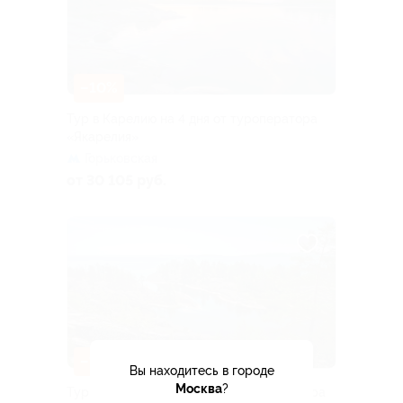
–10%
Тур в Карелию на 4 дня от туроператора
«Якарелия»
Горьковская
от 30 105 руб.
–10%
Вы находитесь в городе
Москва
?
Тур «От шхер до Кижей» от туроператора