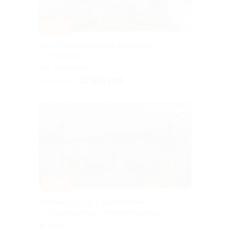
–15%
Тур «Северная сказка для души»
от «Сиалия»
пос. Таманский,
Новороссийский пер, д. 7
22 865 руб.
26 900 руб.
–15%
Сборный тур на 5 дней/4 ночи
от туроператора «Невские сезоны»
Фили