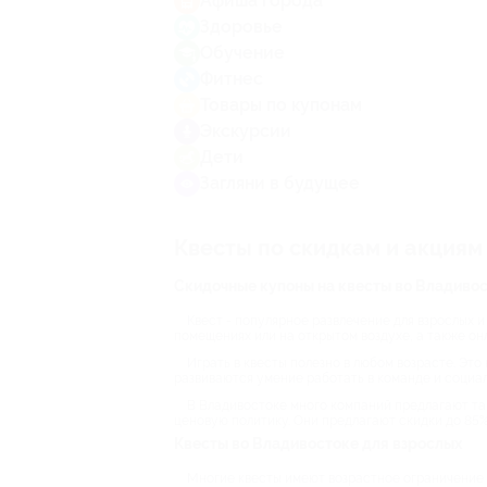
Афиша города
Здоровье
Обучение
Фитнес
Товары по купонам
Экскурсии
Дети
Загляни в будущее
Квесты по скидкам и акциям
Скидочные купоны на квесты во Владивос
Квест - популярное развлечение для взрослых 
помещениях или на открытом воздухе, а также он
Играть в квесты полезно в любом возрасте. Это
развиваются умение работать в команде и социал
В Владивостоке много компаний предлагают тако
ценовую политику. Они предлагают скидки до 85%
Квесты во Владивостоке для взрослых
Многие квесты имеют возрастное ограничение - 