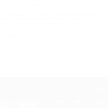
зрастов. Есть детские, семейные, 18+. Акции постоянно меняются, и покупател
ить все акции на карте города. Партнеры Биглион находятся по всему город
ь, новизна. Рекомендуется читать отзывы перед покупкой купона.
ание. Сколько продлится акция на квест, сколько человек может участвовать
ьность, объем игрового пространства, наличие актеров и прочие нюансы.
ста. Приходить по купону можно только после бронирования. Одежда и обувь
н по согласованию с администрацией.
Е ПРИЛОЖЕНИЕ
КОМПАНИЯ
ИНФОР
Как работает Biglion
Вопрос
ть в
Store