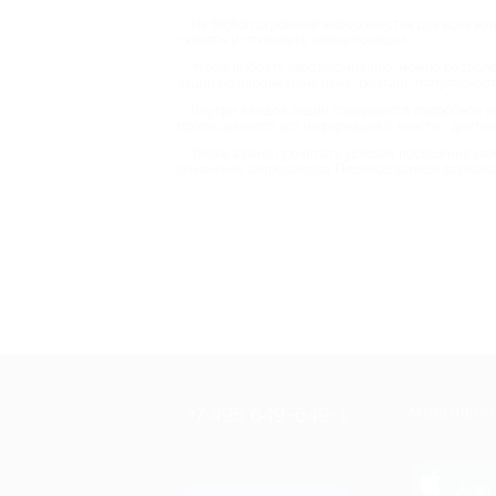
На Biglion огромный выбор квестов для всех во
сюжеты и открывать новые локации.
Чтобы выбрать квест-компанию, можно располож
акций по параметрам: цена, рейтинг, популярност
Внутри каждой акции содержится подробное опис
прописывается вся информация о квесте - длител
Также важно прочитать условия посещения кве
опьянения запрещается. Перенос записи возможе
+7 495 649-649-1
МОБИЛЬНО
Для звонка из Москвы
и регионов России
загрузи
App 