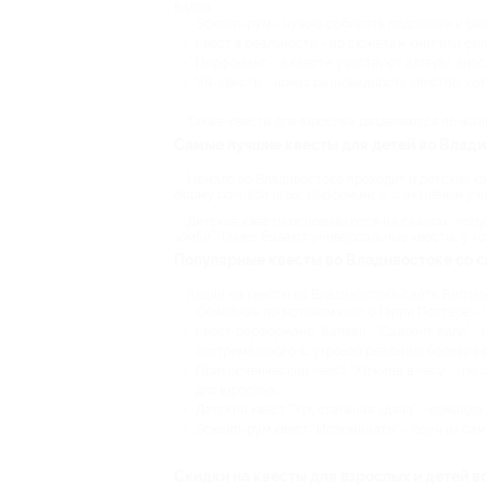
видов:
Эскейп-рум - нужно собирать подсказки и реш
Квест в реальности - по сюжетам книг или фил
Перфоманс - в квесте участвуют актеры, внос
VR-квесты - новая разновидность квестов, ко
Также квесты для взрослых разделяются по жан
Самые лучшие квесты для детей во Влад
Немало во Владивостоке проходит и детских кв
форму ролевой игры, перфоманса, с активным уч
Детские квесты основываются на сказках, популя
зомби”. Также бывают универсальные квесты, у ко
Популярные квесты во Владивостоке со 
Акции на квесты во Владивостоке сайте Бигли
Семейные по мотивам книг о Гарри Поттере - “
Квест-перформанс “Капкан”, “Сайлент Хилл” -
экстремального (с угрозой реальных болевых 
Приключенческий квест “Хижина в лесу” - по 
для взрослых.
Детский квест “Хрустальная удача” - команде
Эскейп-рум квест “Иллюминаты” - один из сам
Скидки на квесты для взрослых и детей в