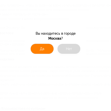
ать головоломки, чтобы за заданное время успеть выбраться из запертой ком
ьмов. Идти на такой стоит, если есть представление о сюжете;
я эффект театральной постановки.
торые проходят в шлеме виртуальной реальности.
рам. Это могут быть детективные, жуткие исторические и многие другие сюж
ивостоке
Вы находитесь в городе
Москва
?
естов со скидками, в том числе вариантов для младшего школьного возраста.
астием и сопровождением актеров и аниматоров.
Да
Нет
рных мультиках, книгах, играх. Например - “Миньоны”, “Скуби-Ду”, “Холодное
торых есть и взрослая, и детская версии. Это могут быть в том числе авторск
скидками
он постоянно меняются. Но некоторые сюжеты остаются неизменно популярн
Гарри Поттер и отряд Дамблдора”, “Гарри Поттер и узник Азкабана” и прочие;
 популярные хорроры с актерами для взрослых во Владивостоке. Степень конта
ощущений).
сюжету участники находят заброшенный дом, в котором кроется немало загадок
 детей нужно найти семейную реликвию, которую потерял хозяин отеля.
ых популярных классических квестов на логику и сообразительность.
о Владивостоке по купонам