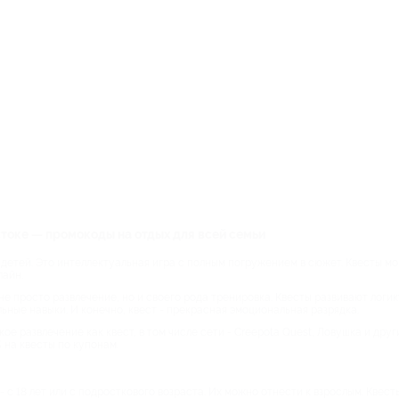
токе — промокоды на отдых для всей семьи
и детей. Это интеллектуальная игра с полным погружением в сюжет. Квесты м
лайн.
 не просто развлечение, но и своего рода тренировка. Квесты развивают логи
ьные навыки. И конечно, квест - прекрасная эмоциональная разрядка.
е развлечение как квест, в том числе сети - Creepota Quest, Ловушка и дру
 на квесты по купонам.
с 18 лет или с подросткового возраста. Их можно отнести к взрослым. Квест