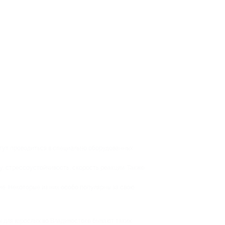
огут проводиться в специально оборудованных
ку, стрессоустойчивость, скорость реакции. Также
гие. Некоторые из них особо популярны за свою
ы для взрослых во Владивостоке бывают таких