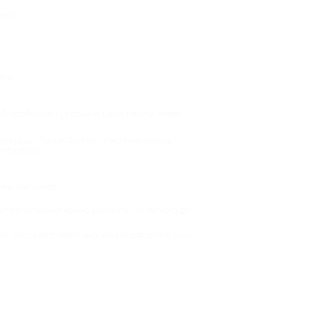
наты;
еты.
 Их особенность - обычно такие квесты имеют
 сердце”, “Гарри Поттер”, “Растения против
ие сюжеты.
ыми. Например:
кта с актерами можно выбирать - от легкого до
. Этот квест имеет версию как для детей, так и