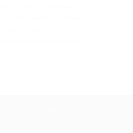
и Biglion могут регулярно пробовать новые
у. Также в верхнем правом углу есть сортировка
 в игре, с какого возраста. Также
 должны быть удобными, приходить в состоянии
МАЦИЯ
ПАРТНЕРАМ
ы и ответы
Для Вашего бизнеса