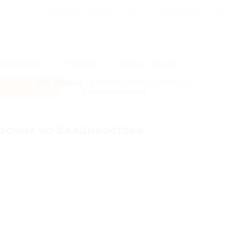
Для Вашего бизнеса
Блог
Франчайзинг
Воп
Промокоды
Кэшбэк
Афиша города
Все скидки
- в мобильном приложении!
Скачать сейчас!
рослых во Владивостоке