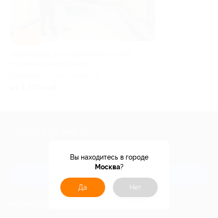
–30%
Проживание в историческом центре
Мурома в отеле X.Room
ВЛАДИМИРСКАЯ ОБЛАСТЬ
от 8 750 руб.
Куплено 117
+7 495 649-649-1
Для звонка из Москвы
и регионов России
Вы находитесь в городе
Москва
?
Связаться с нами
Да
Нет
МОБИЛЬНОЕ ПРИЛОЖЕНИЕ