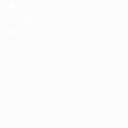
загрузить в
App Store
загрузить в
Google Play
загрузить в
AppGallery
КОМПАНИЯ
ИНФОРМАЦИЯ
ПАРТНЕРАМ
© 2010-2026 BIGLION
Обработка персональных данных