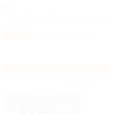
Услуги
Отели
Туры
Промокоды
Кэшбэк
Афиша 
Все скидки
- в мобильном приложении!
Скачать сейчас!
Главная
Отели
Золотое кольцо
Муром
Муром
Без сортировки