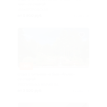
чаек» со скидкой
НИЖЕГОРОДСКАЯ
ОБЛАСТЬ
от 5 900 руб.
Куплено 96
–30%
Отдых с питанием на базе «Яльчик»
со скидкой
РЕСПУБЛИКА МАРИЙ ЭЛ
от 3 500 руб.
Куплено 116