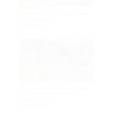
–30%
Отдых в самом новом отеле сети «Байка»
НИЖНИЙ НОВГОРОД
от 3 220 руб.
Куплено 8
–40%
Аренда дома «Архыз» на высоком берегу
Волги от арендодателя «Горы»
НИЖЕГОРОДСКАЯ
ОБЛАСТЬ
от 4 800 руб.
Куплено 21