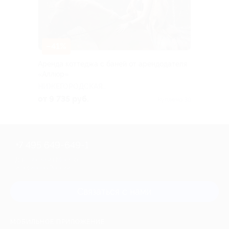
–41%
Аренда коттеджа с баней от арендодателя
«Аллюр»
НИЖЕГОРОДСКАЯ
ОБЛАСТЬ
от 9 735 руб.
Куплено 39
+7 495 649-649-1
Для звонка из Москвы
и регионов России
Связаться с нами
МОБИЛЬНОЕ ПРИЛОЖЕНИЕ