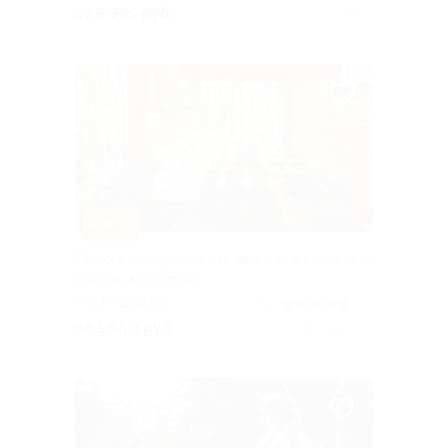
от 9 355 руб.
Куплено 5
–30%
Отдых в скандинавских домиках в комплексе
«Побег из города»
РЕСПУБЛИКА
5.0
(10)
БАШКОРТОСТАН
от 1 960 руб.
Куплено 149