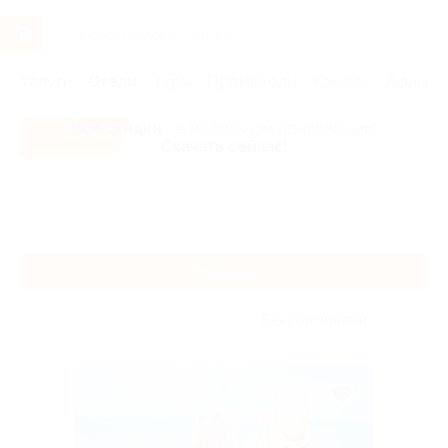
Услуги
Отели
Туры
Промокоды
Кэшбэк
Афиша 
Все скидки
- в мобильном приложении!
Скачать сейчас!
Главная
Отели
Поволжье
Поволжье
Без сортировки