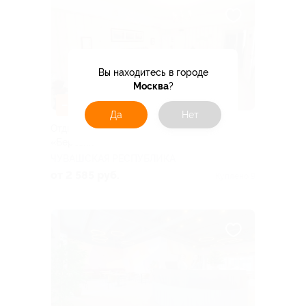
Вы находитесь в городе
Москва
?
–53%
Да
Нет
Отдых в загородном кантри-отеле
«Березки»
ЧУВАШСКАЯ РЕСПУБЛИКА
от 2 585 руб.
Куплено 9