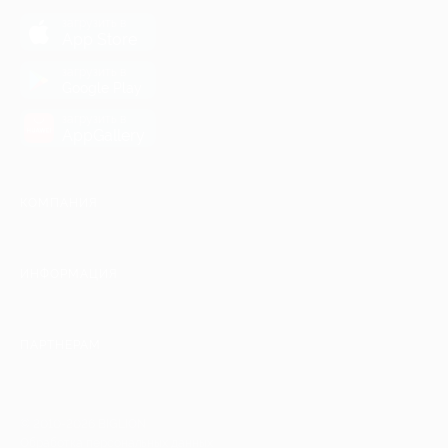
загрузить в
App Store
загрузить в
Google Play
загрузить в
AppGallery
КОМПАНИЯ
ИНФОРМАЦИЯ
ПАРТНЕРАМ
© 2010-2026 BIGLION
Обработка персональных данных