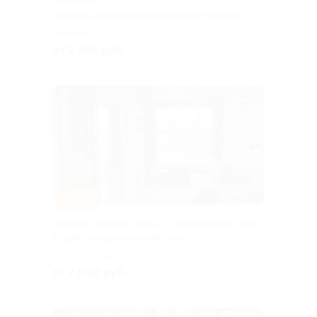
Аренда апартаментов в центре Казани
КАЗАНЬ
от 2 499 руб.
Куплено 8
–30%
Аренда «Нового дома» с посещением чана
в доме «Кирилловский чан»
НИЖЕГОРОДСКАЯ
ОБЛАСТЬ
от 7 000 руб.
Куплено 3