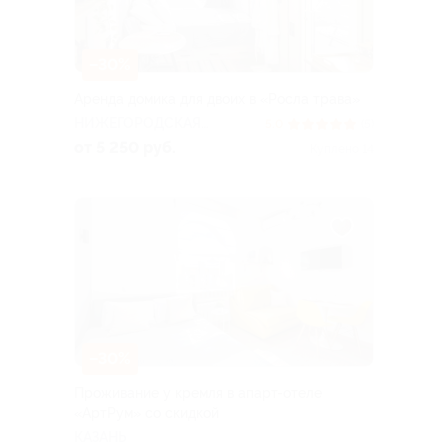
–30%
Аренда домика для двоих в «Росла трава»
НИЖЕГОРОДСКАЯ
5.0
(5)
ОБЛАСТЬ
от 5 250 руб.
Куплено 14
–30%
Проживание у кремля в апарт-отеле
«AртРум» со скидкой
КАЗАНЬ