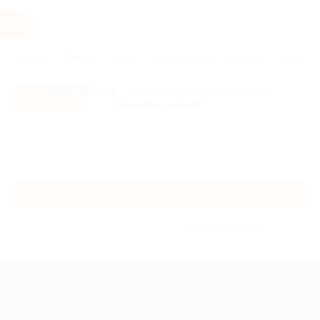
Услуги
Отели
Туры
Промокоды
Кэшбэк
Афиша 
Все скидки
- в мобильном приложении!
Скачать сейчас!
Главная
Отели
Золотое кольцо
Сергиев Посад
Сергиев Посад
Без сортировки
+7 495 649-649-1
Для звонка из Москвы