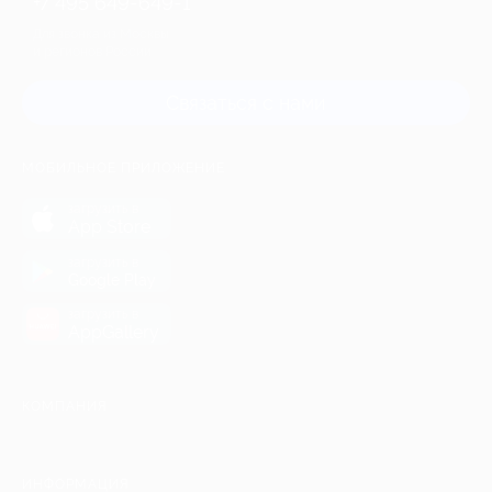
+7 495 649-649-1
Для звонка из Москвы
и регионов России
Связаться с нами
МОБИЛЬНОЕ ПРИЛОЖЕНИЕ
загрузить в
App Store
загрузить в
Google Play
загрузить в
AppGallery
КОМПАНИЯ
ИНФОРМАЦИЯ