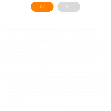
Да
Нет
Растительная косметика. Доступная цена
Все растения по своей природе уникальны, у каждого свои
полезные свойства. Производитель растительной косметики Yves
Rocher стремится определить гений растения и передать его силу
коже. Для каждой проблемы — свое растение, каждому типу — свой
комплексный уход. Для производства косметических продуктов Ив
Роше использует собственно выращиваемое экологическое сырье,
выступая за сохранение природных ресурсов и биологическое
разнообразие.
Ив Роше учит правильному комплексному уходу за кожей, дарит
пробники и организует мастер-классы. Гамма средств французской
марки доступна в многочисленных магазинах и на официальном сайте
Yves Rocher. Интернет-магазин предоставляет подробные описания
продуктов, делится секретами красоты, дарит скидки по промокоду,
подарки и бонусы за покупку. Сервис Yves Rocher предлагает сделать
подарок друзьям и близким. Выберите продукцию на сайте, добавьте
упаковку, а интернет-магазин доставит изысканный комплимент от
вашего имени.
Гений красоты Yves Rocher