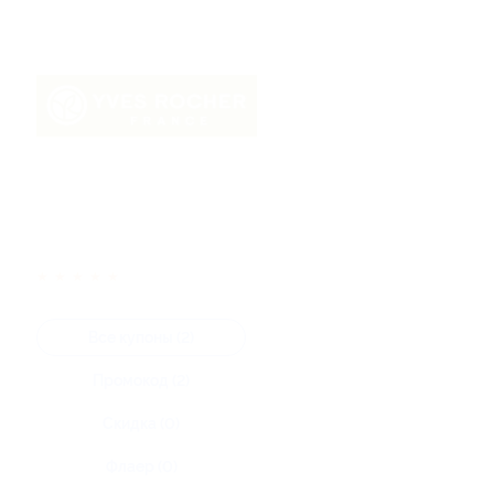
★
★
★
★
★
Все купоны (2)
Промокод (2)
Скидка (0)
Флаер (0)