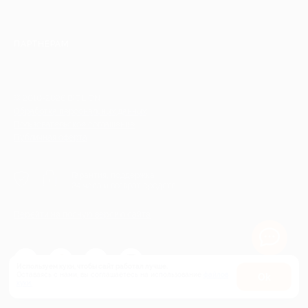
ПАРТНЕРАМ
© 2010-2026 BIGLION
Обработка персональных данных
Пользовательское соглашение
Публичная оферта
Гарантия, поддержка
24 часа и возврат средств
Перейти на полную версию сайта
Используем куки, чтобы сайт работал лучше.
Оставаясь с нами, вы соглашаетесь на использование
файлов
Оk
куки.