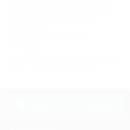
Ив Роше разработал безопасные и эффективные комплексные
уходы, средства для тела и волос, декоративную косметику и
парфюмерию. Средства Yves Rocher доступны по цене и любимы
миллионами женщин. Преимущества косметики Ив Роше:
Натуральное сырье растительного происхождения;
Биоразлагемые формулы;
Без силиконов и парабенов;
Упаковка, подлежащая вторичной переработке;
Доставка по России;
Гарантия возврата.
Ив Роше предлагает сочетать привычные косметические средства с
эффективностью нутрикосметики. Отличное самочувствие и сияющая
внешность — главные признаки вашего гения красоты.
загрузить в
загрузить в
App Store
Google Play