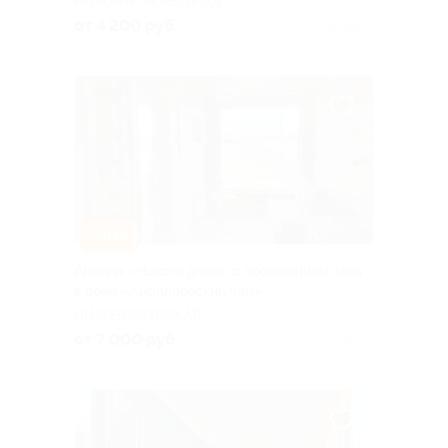
НИЖНИЙ НОВГОРОД
от 4 200 руб.
Куплено 7
–30%
Аренда «Нового дома» с посещением чана
в доме «Кирилловский чан»
НИЖЕГОРОДСКАЯ
ОБЛАСТЬ
от 7 000 руб.
Куплено 3