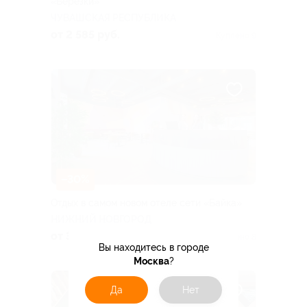
«Березки»
ЧУВАШСКАЯ РЕСПУБЛИКА
от 2 585 руб.
Куплено 9
–30%
Отдых в самом новом отеле сети «Байка»
НИЖНИЙ НОВГОРОД
от 3 220 руб.
Куплено 8
Вы находитесь в городе
Москва
?
Да
Нет