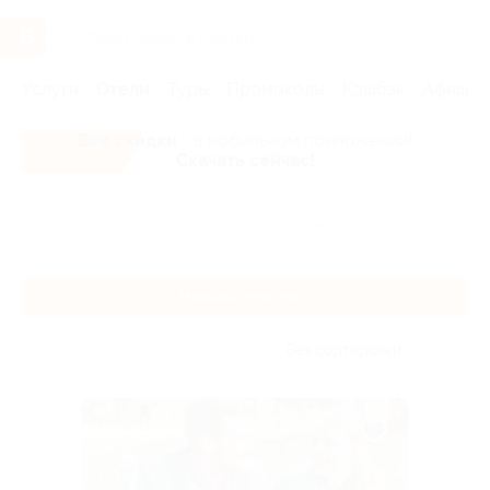
Услуги
Отели
Туры
Промокоды
Кэшбэк
Афиша 
Все скидки
- в мобильном приложении!
Скачать сейчас!
Главная
Отели
Поволжье
Нижний Новгород
Нижний Новгород
Без сортировки