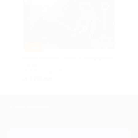
–41%
Аренда коттеджа с баней от арендодателя
«Аллюр»
НИЖЕГОРОДСКАЯ
ОБЛАСТЬ
от 9 735 руб.
Куплено 40
+7 495 649-649-1
Для звонка из Москвы
и регионов России
Связаться с нами