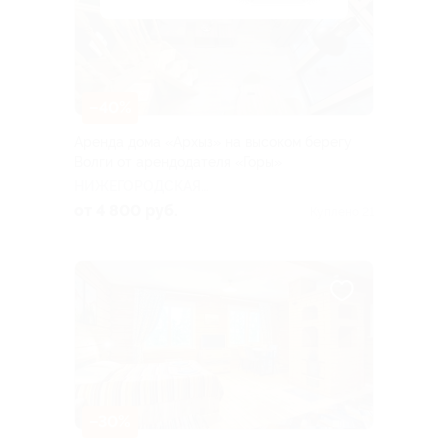
–40%
Аренда дома «Архыз» на высоком берегу
Волги от арендодателя «Горы»
НИЖЕГОРОДСКАЯ
ОБЛАСТЬ
от 4 800 руб.
Куплено 21
–30%