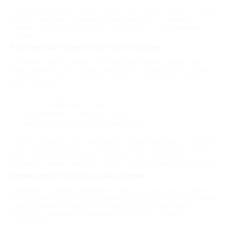
Профессиональную гигиену полости рта способен провести только
доктор-стоматолог. Оптимально приходить на чистку дважды
втечение года. Ведь крепкие зубы не продаются на распродаже со
скидкой.
Комплексная гигиена полости рта в Артёме
Сколько придется провести в стоматологическом кресле и как
будет проводится чистка решит врач. Гигиена полости рта в Артёме
проводится с крупных клиниках и семейных кабинетах дантистов и
может включать:
Пескоструйную чистку;
Чистку скалером или Air-Flow;
Ультразвуковую или лазерную чистку;
Покрытие лаком или фторирующим гелем.
Гигиена полости рта в стоматологии улучшает диагностику. Очистив
зубы и десенные карманы, стоматолог тщательно осмотрит зубной
ряд на предмет начинающегося кариеса. Налет часто мешает, и
заболевание можно заметить, когда оно уже поразило обширную зону.
Гигиена полости рта по акции в Артёме
Возьмите за правило планировать поход к дантисту раз в полгода.
Гигиена полости рта по цене недорогая процедура, но часто ее можно
сделать вообще бесплатно. Воспользуйтесь купонами Biglion и
заботьтесь о здоровье зубов дешево. На странице ожидают
предложения: