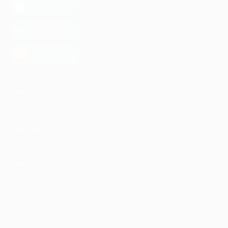
загрузить в
App Store
загрузить в
Google Play
загрузить в
AppGallery
КОМПАНИЯ
ИНФОРМАЦИЯ
ПАРТНЕРАМ
© 2010-2026 BIGLION
Обработка персональных данных
Пользовательское соглашение