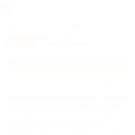
Услуги
Отели
Туры
Промокоды
Кэшбэк
Афиша 
Все скидки
- в мобильном приложении!
Скачать сейчас!
Каталог
Без сортировки
Акция на гигиену полости рта — цены со
скидкой по купону в Артёме от Biglion
Гигиена полости рта — рутинная процедура, к которой привыкают с
детства. Малышам чистят зубы родители, потом дети приступают к
самостоятельным манипуляциям. Но наших усилий недостаточно для
полной защиты. Зубы портятся, десны воспаляются, и визит к врачу
уже не отложить.