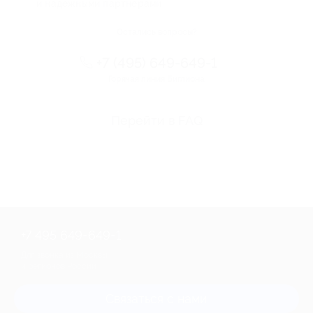
и надежными партнерами
Остались вопросы?
+7 (495) 649-649-1
Горячая линия Биглиона
Перейти в FAQ
+7 495 649-649-1
Для звонка из Москвы
и регионов России
Связаться с нами