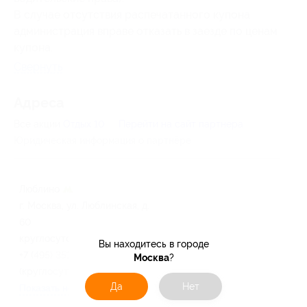
В случае отсутствия распечатанного купона
администрация вправе отказать в заезде по ценам
купона.
Свернуть
Адресa
Все акции
Отдых 10
Перейти на сайт партнера
Юридическая информация о партнёре
Люблино
г. Москва, ул. Люблинская, д.
60
круглосуточно и ежедневно
Вы находитесь в городе
+7 (495) 351-40-41
Москва
?
(круглосуточно)
Да
Нет
Показать номер телефона