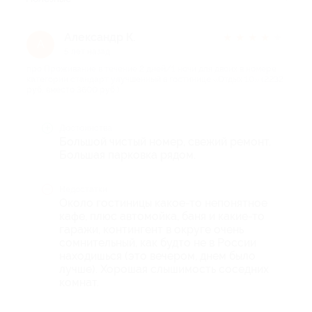
Александр К.
★
★
★
★
★
А
5 лет назад
про Проживание в течение 2 дней/1 ночи для двоих в номере
категории стандарт улучшенный в гостинице «Отдых 10» (2232
руб. вместо 3600 руб.)
Достоинства
Большой чистый номер, свежий ремонт.
Большая парковка рядом.
Недостатки
Около гостиницы какое-то непонятное
кафе, плюс автомойка, баня и какие-то
гаражи, контингент в округе очень
сомнительный, как будто не в России
находишься (это вечером, днем было
лучше). Хорошая слышимость соседних
комнат.