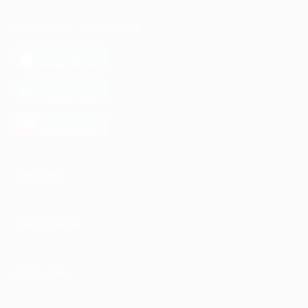
МОБИЛЬНОЕ ПРИЛОЖЕНИЕ
загрузить в
App Store
загрузить в
Google Play
загрузить в
AppGallery
КОМПАНИЯ
ИНФОРМАЦИЯ
ПАРТНЕРАМ