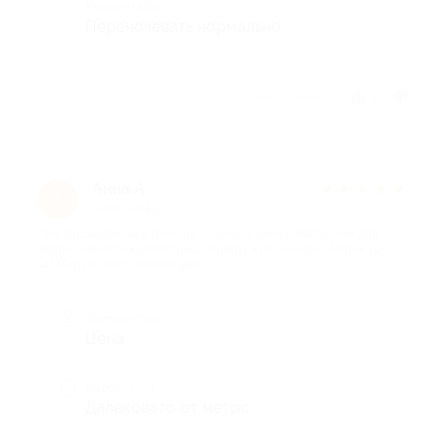
Комментарий
Переночевать нормально.
Отзыв полезен?
1
Анна А.
★
★
★
★
★
А
6 лет назад
про Проживание в течение 2 дней/1 ночи с завтраком для
двоих в номере категории стандарт в гостинице «Отдых 10»
(2170 руб. вместо 3500 руб.)
Достоинства
Цена.
Недостатки
Далековато от метро