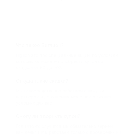
Что такое Биглион?
Biglion это про специальные акции, по условиям
которых вы можете приобрести купон со
скидкой от 50 до 90%
Откуда такие скидки?
Мы непосредственно работаем с каждым
партнером и договариваемся с ним о лучших
условиях для вас
Смогу ли я вернуть купон?
Если что-то случится, мы обязательно вернем
вам деньги. Мы работаем только с проверенными