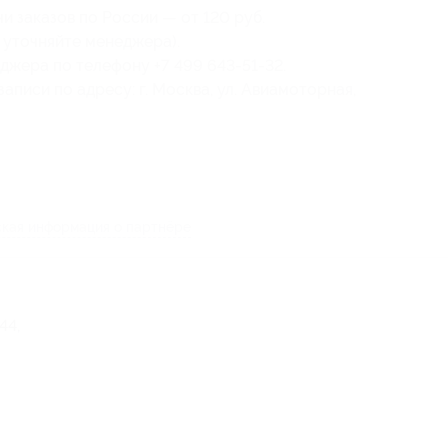
чи заказов по России — от 120 руб.
 уточняйте менеджера).
жера по телефону +7 499 643-51-32.
писи по адресу: г. Москва, ул. Авиамоторная,
кая информация о партнёре
44,