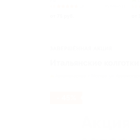
РФ
4.8
(3)
Куплено 13
5.0
от 75 руб.
от 
ЗАВЕРШЁННАЯ АКЦИЯ
Итальянские колготки
Авиамоторная,
г. Москва, ул. Авиамоторна
- 45%