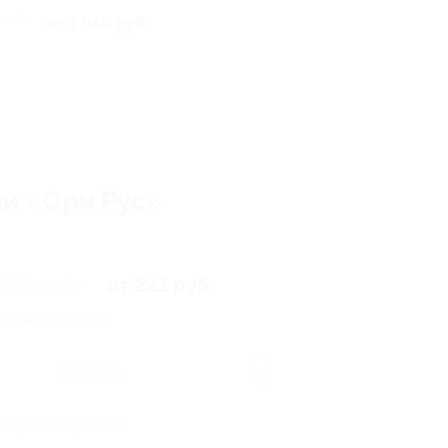
но 10
от 1 050 руб.
ии «Ори Рус»
402 руб.
от 221 руб.
омия от 181 руб.
Купить
70
11 купонов куплено