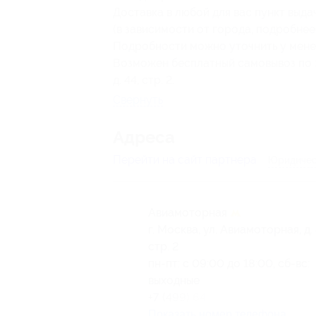
Доставка в любой для вас пункт выда
(в зависимости от города, подробнее
Подробности можно уточнить у менед
Возможен бесплатный самовывоз по за
д. 44, стр. 2.
Свернуть
Адресa
Перейти на сайт партнера
Юридичес
Авиамоторная
г. Москва, ул. Авиамоторная, д. 
стр. 2
пн-пт: с 09:00 до 18:00, сб-вс:
выходные
+7 (499) 643-51-32
Показать номер телефона