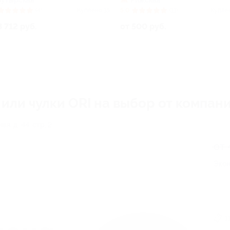
Бутырская
Рижская
(4)
Куплено 15
5.0
(11)
Купле
3 712 руб.
от 500 руб.
 или чулки ORI на выбор от компан
я, д. 44, стр. 2
от 
Экон
1