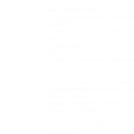
Колготки ORI Perfect:
— Скидка 43% на колготки
ORI Perfec
805 руб.)
— Скидка 43% на колготки ORI Perfect
1610 руб.)
— Скидка 45% на колготки
ORI Perfec
623 руб.)
— Скидка 45% на колготки ORI Perfect
1246 руб.)
Для оформления заказа необходимо п
выбрать нужный размер и цвет, указ
и security code.
Скидка по купону не суммируется с 
Стоимость доставки:
— по Москве в пределах МКАД — 300
— по России — от 300 руб. (в зависи
менеджера).