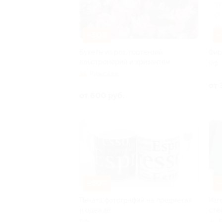
–50%
–
Букеты из роз, гортензий,
Фир
альстромерий и хризантем
РФ
Рижская
от 
от 600 руб.
–50%
–
Печать фотографий на предметах
Изг
и одежде
сте