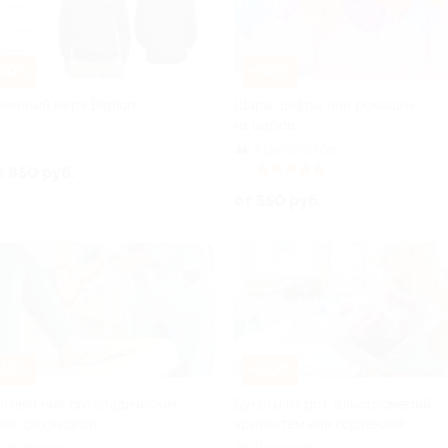
30%
–50%
менный мерч Biglion
Шары, цифры или ромашки
из шаров
Крылатское
+1
5.0
(13)
Купл
3 850 руб.
от 550 руб.
42%
–50%
отовление ортопедических
Букеты из роз, альстромерий,
лек со скидкой
хризантем или гортензий