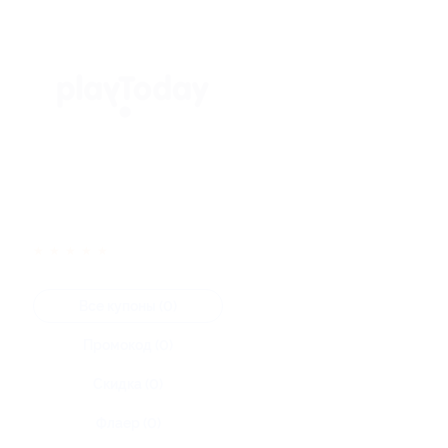
★
★
★
★
★
Все купоны (0)
Промокод (0)
Скидка (0)
Флаер (0)