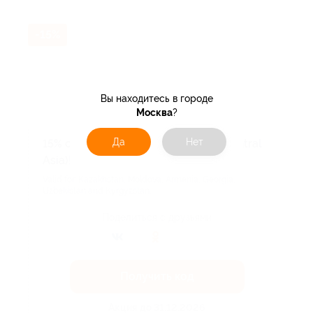
-15%
Вы находитесь в городе
Москва
?
Да
Нет
15% off for NEW Customers (CIS & Central
Asia)!
Valid for: Kazakhstan, Moldova, Armenia, Georgia,
Uzbekistan and Kyrgyzstan.
Поделиться с друзьями
Получить код
Акция до 31.12.2026