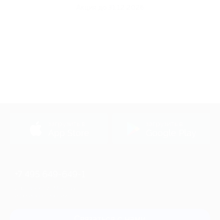
Акция до 31.12.2026
загрузить в
загрузить в
App Store
Google Play
+7 495 649-649-1
Для звонка из Москвы
и регионов России
Связаться с нами