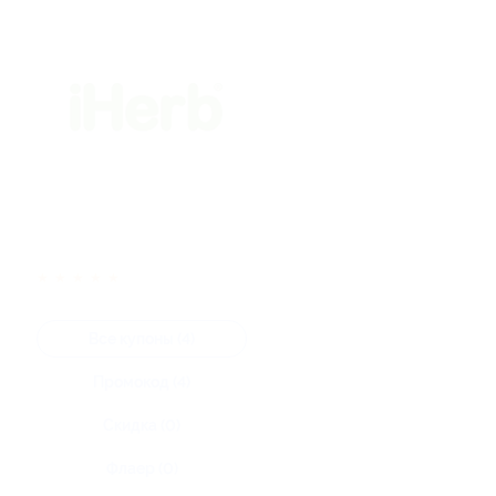
★
★
★
★
★
Все купоны (4)
Промокод (4)
Скидка (0)
Флаер (0)