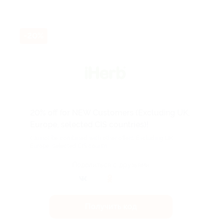
-20%
20% off for NEW Customers (Excluding UK,
Europe, selected CIS countries)!
Cannot be combined with other offers. Excluding UK,
Europe, selected CIS countri...
Поделиться с друзьями
Получить код