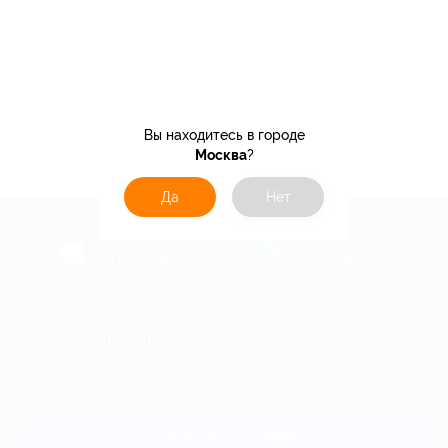
Вы находитесь в городе
Москва
?
Да
Нет
загрузить в
загрузить в
App Store
Google Play
+7 495 649-649-1
Для звонка из Москвы
и регионов России
Связаться с нами