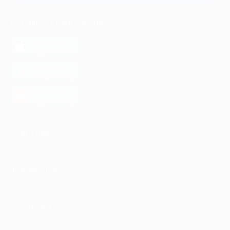
МОБИЛЬНОЕ ПРИЛОЖЕНИЕ
загрузить в
App Store
загрузить в
Google Play
загрузить в
AppGallery
КОМПАНИЯ
ИНФОРМАЦИЯ
ПАРТНЕРАМ