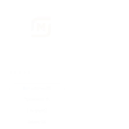
★
★
★
★
★
Все купоны (0)
Промокод (0)
Скидка (0)
Флаер (0)