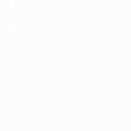
загрузить в
App Store
загрузить в
Google Play
загрузить в
AppGallery
КОМПАНИЯ
ИНФОРМАЦИЯ
ПАРТНЕРАМ
© 2010-2026 BIGLION
Обработка персональных данных
Пользовательское соглашение