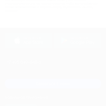
60% действуют на единичные товары. А еще у нас проходят
спецпредложения для постоянных клиентов, чтобы воспользоваться
такими возможностями и получить скидку, подпишитесь на нашу
рассылку.
загрузить в
загрузить в
App Store
Google Play
+7 495 649-649-1
Для звонка из Москвы
и регионов России
Связаться с нами
МОБИЛЬНОЕ ПРИЛОЖЕНИЕ