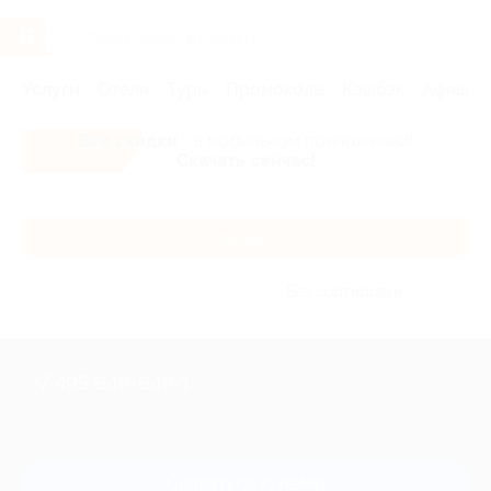
Услуги
Отели
Туры
Промокоды
Кэшбэк
Афиша 
Все скидки
- в мобильном приложении!
Скачать сейчас!
Каталог
Без сортировки
+7 495 649-649-1
Для звонка из Москвы
и регионов России
Связаться с нами