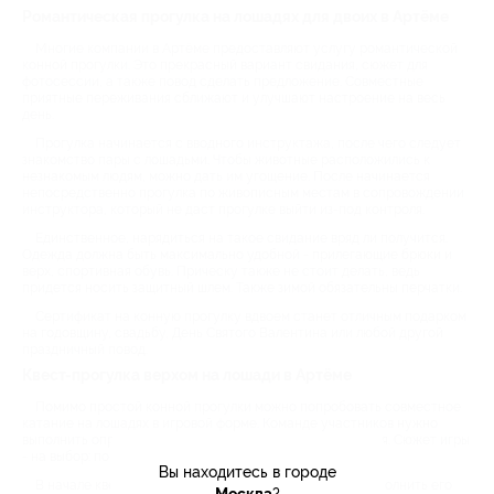
Романтическая прогулка на лошадях для двоих в Артёме
Многие компании в Артёме предоставляют услугу романтической
конной прогулки. Это прекрасный вариант свидания, сюжет для
фотосессии, а также повод сделать предложение. Совместные
приятные переживания сближают и улучшают настроение на весь
день.
Прогулка начинается с вводного инструктажа, после чего следует
знакомство пары с лошадьми. Чтобы животные расположились к
незнакомым людям, можно дать им угощение. После начинается
непосредственно прогулка по живописным местам в сопровождении
инструктора, который не даст прогулке выйти из-под контроля.
Единственное, нарядиться на такое свидание вряд ли получится.
Одежда должна быть максимально удобной - прилегающие брюки и
верх, спортивная обувь. Прическу также не стоит делать, ведь
придется носить защитный шлем. Также зимой обязательны перчатки.
Сертификат на конную прогулку вдвоем станет отличным подарком
на годовщину, свадьбу, День Святого Валентина или любой другой
праздничный повод.
Квест-прогулка верхом на лошади в Артёме
Помимо простой конной прогулки можно попробовать совместное
катание на лошадях в игровой форме. Команде участников нужно
выполнить определенное задание за ограниченное время. Сюжет игры
- на выбор: по книгам, фильмам, играм или авторские.
Вы находитесь в городе
В начале квеста также задается маршрут, поэтому выполнить его