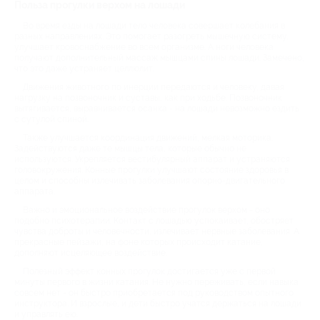
Польза прогулки верхом на лошади
Во время езды на лошади тело человека совершает колебания в
разных направлениях. Это помогает разогреть мышечную систему,
улучшает кровоснабжение во всем организме. А ноги человека
получают дополнительный массаж мышцами спины лошади. Замечено,
что это даже устраняет целлюлит.
Движения животного по инерции передаются и человеку, давая
нагрузку на позвоночник и суставы, как при ходьбе. Позвоночник
вытягивается, выравнивается осанка - на лошади невозможно ездить
с сутулой спиной.
Также улучшается координация движений, мелкая моторика.
Задействуются даже те мышцы тела, которые обычно не
используются. Укрепляется вестибулярный аппарат и устраняются
головокружения. Конные прогулки улучшают состояние здоровья в
целом и способны излечивать заболевания опорно-двигательного
аппарата.
Важно и эмоциональное воздействие прогулок верхом - оно
подобно психотерапии. Контакт с лошадью успокаивает, обостряет
чувства доброты и человечности, излечивает нервные заболевания. А
прекрасные пейзажи, на фоне которых происходит катание,
дополняют исцеляющее воздействие.
Полезный эффект конных прогулок достигается уже с первой
минуты первого в жизни катания. Не нужно переживать, если навыка
совсем нет - он быстро приобретается под руководством опытного
инструктора. И взрослые, и дети быстро учатся держаться на лошади
и управлять ею.