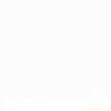
ИНФОРМАЦИЯ
ПАРТНЕРАМ
© 2010-2026 BIGLION
Обработка персональных данных
Пользовательское соглашение
Публичная оферта
Гарантия, поддержка
24 часа и возврат средств
Перейти на полную версию сайта
Используем куки, чтобы сайт работал лучше.
Оставаясь с нами, вы соглашаетесь на использование
файлов
Оk
куки.
Карта