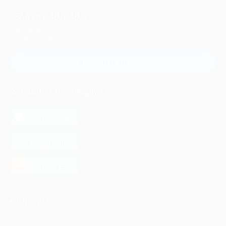
+7 495 649-649-1
Для звонка из Москвы
и регионов России
Связаться с нами
МОБИЛЬНОЕ ПРИЛОЖЕНИЕ
загрузить в
App Store
загрузить в
Google Play
загрузить в
AppGallery
КОМПАНИЯ