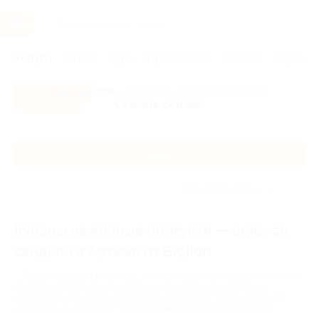
Услуги
Отели
Туры
Промокоды
Кэшбэк
Афиша 
Все скидки
- в мобильном приложении!
Скачать сейчас!
Каталог
Без сортировки
Купоны на конные прогулки — цены со
скидкой в Артёме от Biglion
Прогулка верхом на лошади - не только приятное развлечение. Она
позитивно влияет на физическое и эмоциональное состояние
человека. Много компаний в Артёме предлагают такую услугу. И в
некоторых из них можно покататься верхом со скидкой до 65%.