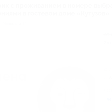
оих с проживанием в номере выбр
ениями в гостевом доме «Кутузов»
. Морская, д. 19
от 
Экон
7
А
Поде