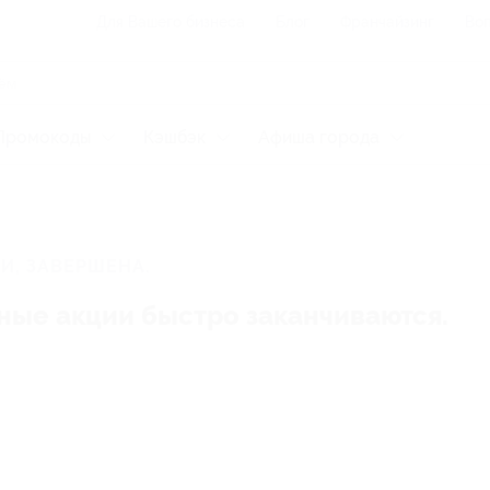
Для Вашего бизнеса
Блог
Франчайзинг
Воп
Промокоды
Кэшбэк
Афиша города
И, ЗАВЕРШЕНА.
ные акции быстро заканчиваются.