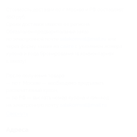
Стоимость доставки по г. Москве и РФ составляет
450 руб.
Сроки доставки зависят от региона.
Обязателен предварительный заказ
по электронной почте
salekomval@mail.ru
или
через форму заявки на
сайте
с указанием номера
купона и кода бронирования (в комментариях
к заказу).
После получения товара:
— по г. Москве — необходимо предъявить
распечатанный купон;
— по РФ — выслать номер купона и
пин-код
на электронную почту
salekomval@mail.ru
.
Свернуть
Адресa