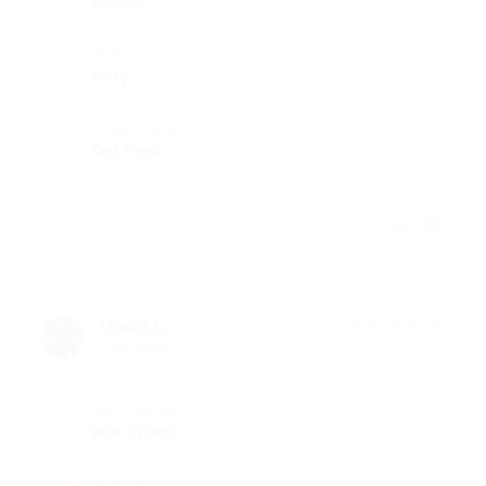
все ок
Недостатки
нету
Комментарий
без к-ев
Отзыв полезен?
Ольга К.
★
★
★
★
★
9 лет назад
Достоинства
все супер
Недостатки