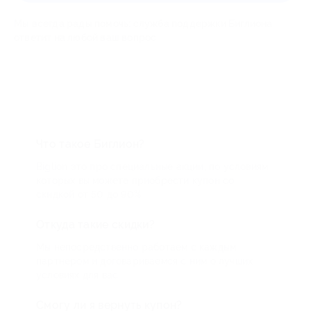
Мы всегда рады помочь: служба поддержки Биглиона
ответит на любой ваш вопрос
Что такое Биглион?
Biglion это про специальные акции, по условиям
которых вы можете приобрести купон со
скидкой от 50 до 90%
Откуда такие скидки?
Мы непосредственно работаем с каждым
партнером и договариваемся с ним о лучших
условиях для вас
Смогу ли я вернуть купон?