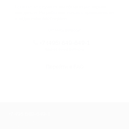
Если что-то случится, мы обязательно вернем
вам деньги. Мы работаем только с проверенными
и надежными партнерами
Остались вопросы?
+7 (495) 649-649-1
Горячая линия Биглиона
Перейти в FAQ
+7 495 649-649-1
Для звонка из Москвы
и регионов России