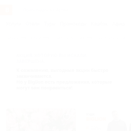
Услуги
Отели
Туры
Промокоды
Кэшбэк
Афиша 
Главная
Услуги
Товары по купонам
Товары для детей
АКЦИЯ, КОТОРУЮ ВЫ ИСКАЛИ,
ЗАВЕРШЕНА.
К сожалению, выгодные акции быстро
заканчиваются.
Но у Biglion есть предложения, которые
могут вам понравиться!