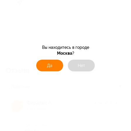
Вы находитесь в городе
Москва
?
Да
Нет
Отзывы об услуге
47
Полезные
Фирдавс А.
★
★
★
★
★
Ф
8 лет назад
Достоинства