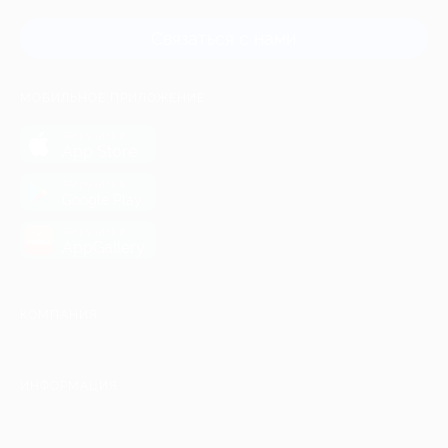
Связаться с нами
МОБИЛЬНОЕ ПРИЛОЖЕНИЕ
загрузить в
App Store
загрузить в
Google Play
загрузить в
AppGallery
КОМПАНИЯ
ИНФОРМАЦИЯ