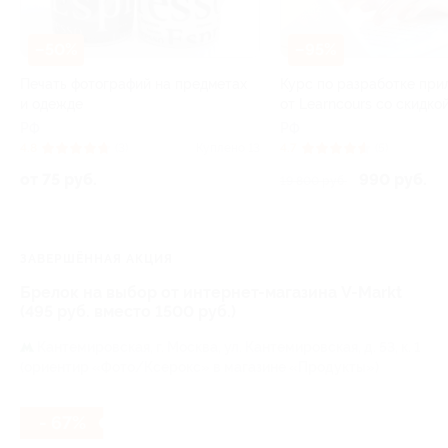
–50%
–95%
Печать фотографий на предметах
Курс по разработке пр
и одежде
от Learncours со скидко
РФ
РФ
4.8
(3)
Куплено 13
4.7
(5)
от 75 руб.
990 руб.
19 800 руб.
ЗАВЕРШЁННАЯ АКЦИЯ
Брелок на выбор от интернет-магазина V-Markt
(495 руб. вместо 1500 руб.)
Кантемировская,
г. Москва, ул. Кантемировская, д. 53, к. 1
(ориентир «Фото/Ксерокс» в магазине «Продукты»)
- 67%