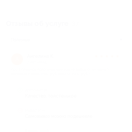
Отзывы об услуге
37
Полезные
Ангелина К.
★
★
★
★
★
А
7 лет назад
про 1 пляжное полотенце круглое на выбор от интернет-
магазина V-Markt (580 руб. вместо 2900 руб.)
Достоинства
Качество, толстенькое
Недостатки
Самовывоз можно подешевле
Комментарий