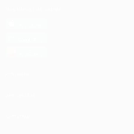
МОБИЛЬНОЕ ПРИЛОЖЕНИЕ
загрузить в
App Store
загрузить в
Google Play
загрузить в
AppGallery
КОМПАНИЯ
ИНФОРМАЦИЯ
ПАРТНЕРАМ