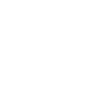
Что такое Биглион?
Biglion это про специальные акции, по условиям
которых вы можете приобрести купон со
скидкой от 50 до 90%
Откуда такие скидки?
Мы непосредственно работаем с каждым
партнером и договариваемся с ним о лучших
условиях для вас
Смогу ли я вернуть купон?
Если что-то случится, мы обязательно вернем
вам деньги. Мы работаем только с проверенными
и надежными партнерами