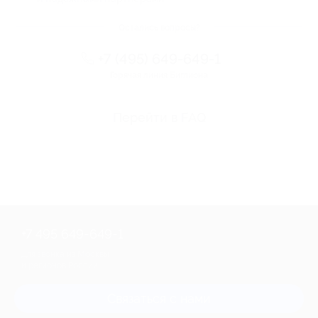
Остались вопросы?
+7 (495) 649-649-1
Горячая линия Биглиона
Перейти в FAQ
+7 495 649-649-1
Для звонка из Москвы
и регионов России
Связаться с нами