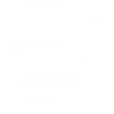
Не дорогое и крутое
Отзыв полезен?
drakosha6464@bk.ru -.
★
★
★
★
★
d
7 лет назад
про Одеяло «Верблюжья шерсть» 172×205 в интернет-
магазине V-Markt (479 руб. вместо 7990 руб.)
Достоинства
работа сотрудников все очень
внимательные
Недостатки
все понравилось