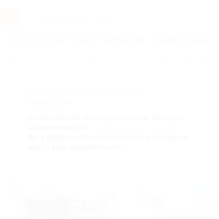
Услуги
Отели
Туры
Промокоды
Кэшбэк
Афиша 
Главная
Услуги
Товары по купонам
Товары для детей
АКЦИЯ, КОТОРУЮ ВЫ ИСКАЛИ,
ЗАВЕРШЕНА.
К сожалению, выгодные акции быстро
заканчиваются.
Но у Biglion есть предложения, которые
могут вам понравиться!