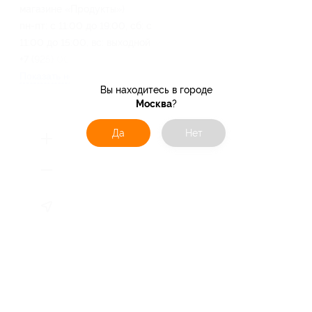
магазине «Продукты»)
пн-пт: c 11:00 до 19:00, сб: с
11:00 до 15:00, вс: выходной
+7 (925) 064-71-23
Показать номер телефона
Вы находитесь в городе
Москва
?
Да
Нет