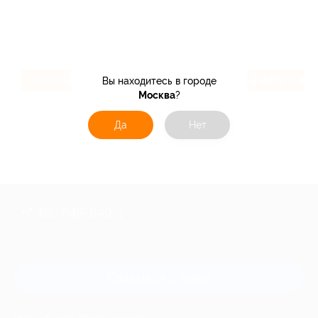
2.4%
2.22%
Вы находитесь в городе
Кэшбэк
Кэшбэк
Москва
?
Да
Нет
+7 495 649-649-1
Для звонка из Москвы
и регионов России
Связаться с нами