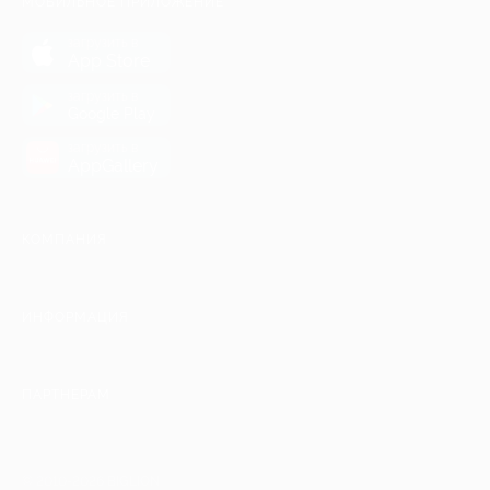
МОБИЛЬНОЕ ПРИЛОЖЕНИЕ
загрузить в
App Store
загрузить в
Google Play
загрузить в
AppGallery
КОМПАНИЯ
ИНФОРМАЦИЯ
ПАРТНЕРАМ
© 2010-2026 BIGLION