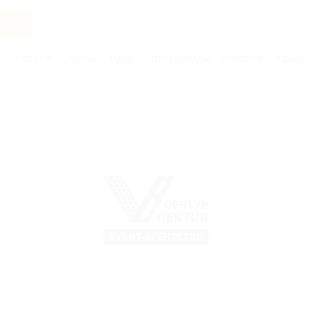
Услуги
Отели
Туры
Промокоды
Кэшбэк
Афиша 
Бренды
Воентур-М