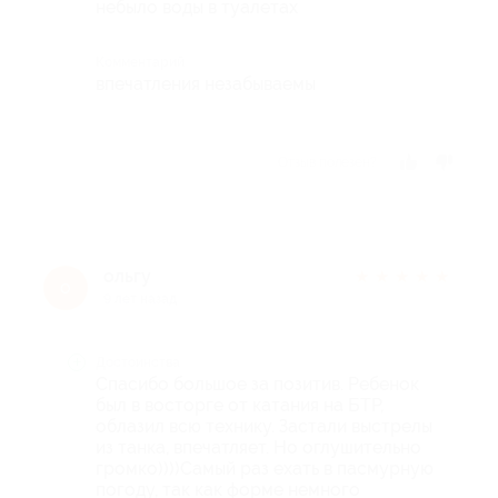
небыло воды в туалетах
Комментарий
впечатления незабываемы
Отзыв полезен?
ольгу
★
★
★
★
★
о
9 лет назад
Достоинства
Спасибо большое за позитив. Ребенок
был в восторге от катания на БТР,
облазил всю технику. Застали выстрелы
из танка, впечатляет. Но оглушительно
громко))))Самый раз ехать в пасмурную
погоду, так как форме немного