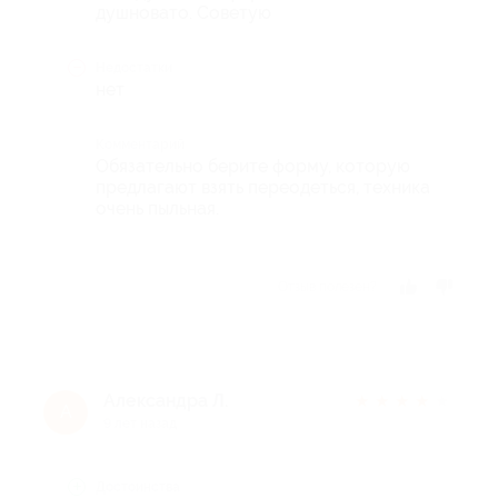
душновато. Советую
Недостатки
нет
Комментарий
Обязательно берите форму, которую
предлагают взять переодеться, техника
очень пыльная.
Отзыв полезен?
Александра Л.
★
★
★
★
★
А
9 лет назад
Достоинства