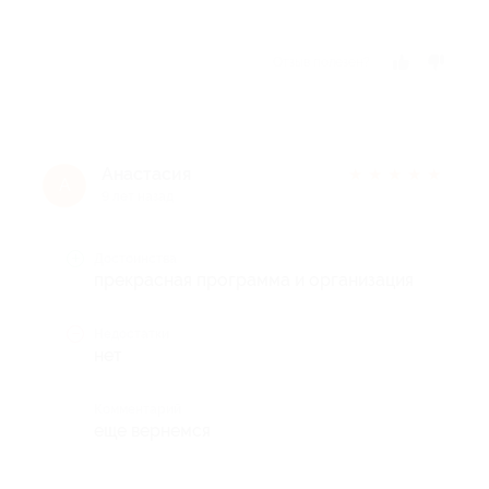
Отзыв полезен?
Анастасия
★
★
★
★
★
А
9 лет назад
Достоинства
прекрасная программа и организация
Недостатки
нет
Комментарий
еще вернемся