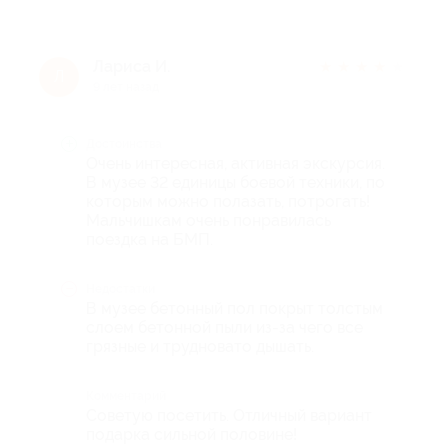
Лариса И.
★
★
★
★
★
Л
9 лет назад
Достоинства
Очень интересная, активная экскурсия.
В музее 32 единицы боевой техники, по
которым можно полазать, потрогать!
Мальчишкам очень понравилась
поездка на БМП.
Недостатки
В музее бетонный пол покрыт толстым
слоем бетонной пыли из-за чего все
грязные и трудновато дышать.
Комментарий
Советую посетить. Отличный вариант
подарка сильной половине!