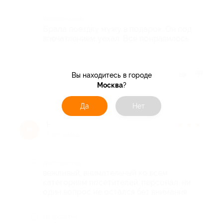
Комментарий
Брала поездку мужу в подарок. Он под
впечатлением уехал. Все понравилось
Отзыв полезен?
Вы находитесь в городе
Москва
?
Да
Нет
Николай
★
★
★
★
★
Н
9 лет назад
Достоинства
вежливый, внимательный ко всем
категориям посетителей, персонал. ни
один вопрос не остался без внимания
Недостатки