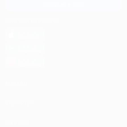
Связаться с нами
МОБИЛЬНОЕ ПРИЛОЖЕНИЕ
загрузить в
App Store
загрузить в
Google Play
загрузить в
AppGallery
КОМПАНИЯ
ИНФОРМАЦИЯ
ПАРТНЕРАМ