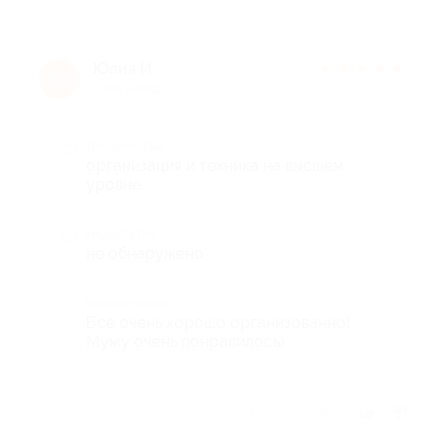
Юлия И.
★
★
★
★
★
Ю
9 лет назад
Достоинства
организация и техника на высшем
уровне
Недостатки
не обнаружено
Комментарий
Все очень хорошо организованно!
Мужу очень понравилось)
Отзыв полезен?