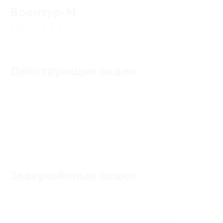
Воентур-М
4.75
★
★
★
★
★
131
отзыв
Действующие акции
Акции отсутствуют
Завершённые акции