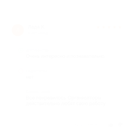
Лада К.
★
★
★
★
★
Л
9 лет назад
Достоинства
Очень интересно и познавательно.
Недостатки
нет
Комментарий
Все понравилось. Организаторы
действительно любят свою работу.
Отзыв полезен?