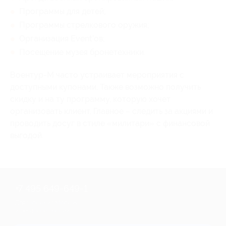
Программы для детей;
Программы стрелкового оружия;
Организация Event’ов;
Посещение музея бронетехники.
Воентур-М часто устраивает мероприятия с
доступными купонами. Также возможно получить
скидку и на ту программу, которую хочет
организовать клиент. Главное – следить за акциями и
проводить досуг в стиле «милитари» с финансовой
выгодой.
+7 495 649-649-1
Для звонка из Москвы
и регионов России