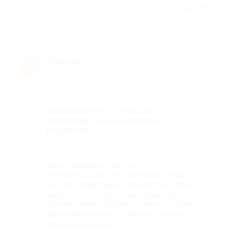
Отзыв полезен?
Марина Н.
★
★
★
★
★
М
9 лет назад
Достоинства
организованность, персонал
приветлевый. Да и в целом все
понравилось!
Недостатки
Много лишнего текста и
предподготовки. Инструкцию читают
как для детей, так и для взрослых. Мне
кажется лучше было бы разделить
группы. Сама поездка на танке только
два маленьких круга. Честно говоря я
ожидала большего.