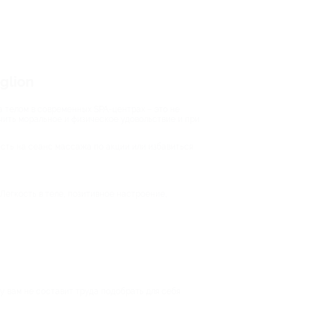
glion
 телом в современных SPA-центрах – это не
ить моральное и физическое удовольствие и при
сть на сеанс массажа по акции или избавиться
егкость в теле, позитивное настроение,
 вам не составит труда подобрать для себя