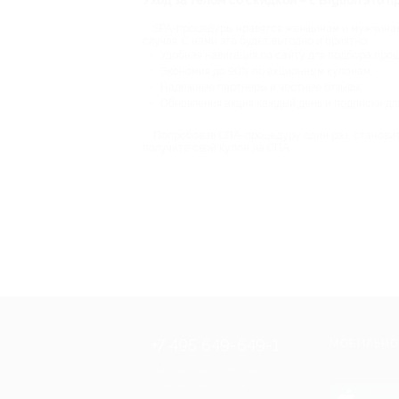
Уход за телом со скидкой – с Biglion это п
SPA-процедуры нравятся женщинам и мужчинам,
случая. С нами это будет выгодно и приятно:
Удобная навигация по сайту для подбора проц
Экономия до 90% по акционным купонам;
Надежные партнеры и честные отзывы;
Обновления акция каждый день и подписки дл
Попробовав СПА-процедуру один раз, становитс
получите свой купон на СПА.
+7 495 649-649-1
МОБИЛЬНО
Для звонка из Москвы
и регионов России
загрузи