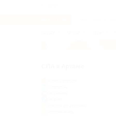
Артём
Услуги
Отели
Туры
СПА в Артёме
Афиша города
Здоровье
Обучение
Фитнес
Товары по купонам
Развлечения