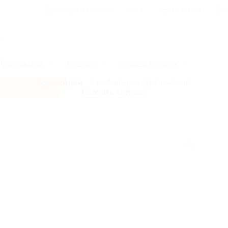
Для Вашего бизнеса
Блог
Франчайзинг
Воп
Промокоды
Кэшбэк
Афиша города
Все скидки
- в мобильном приложении!
Скачать сейчас!