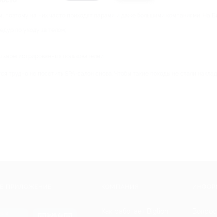
росто
 поэтому на них часто приходят парами и даже большими компаниями. На Би
едур по уходу за телом;
я зарегистрированных пользователей.
я трудно не посетить SPA-салон снова. Чтобы такие походы не стали накладн
Е ПРИЛОЖЕНИЕ
КОМПАНИЯ
ИНФОР
Как работает Biglion
Вопрос
ть в