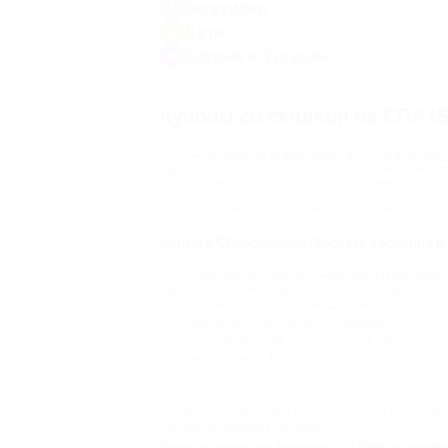
Экскурсии
Дети
Загляни в будущее
Купоны со скидкой на СПА (S
СПА-процедуры завоевывают все большую популя
просто процедуры для борьбы с изъянами кожи и
этом избавиться от надоевших проблем с телом.
Посетителей салонов красоты Москвы на этой 
от целлюлита со скидкой – значит, вы зашли по ад
Акции в СПА-салонах Москвы: доступно и
SPA-процедуры, выполненные под чутким взоро
бархатистая кожа и фигура мечты – выбирайте с
Ручным и аппаратным массажем;
Отдыхом в сауне, бане или хаммаме;
СПА-комплексами для одного или двоих;
Девичниками в SPA-салонах;
Антицеллюлитной, расслабляющей, восстана
Купоны на массаж и акции на другие СПА-проц
недорогой вариант процедур.