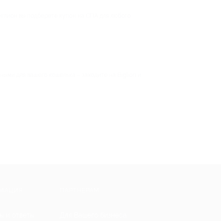
глион вы подберете купон на СПА для любого
ыми для вашего кошелька – заходите на Biglion и
МАЦИЯ
ПАРТНЕРАМ
ы и ответы
Для Вашего бизнеса