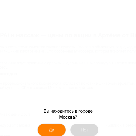
PA) и массаж — цены по акции в Артёме от Bi
рность среди клиентов салонов красоты. Это легко объяснимо, ведь уход за
ли лишними килограммами. Это особенная атмосфера, которая помогает получ
странице ждут приятные сюрпризы – купоны на СПА-процедуры. Хотите попа
ресу.
 выгодно
м профессионального косметолога, обладают поистине шикарным эффектом. Л
вой купон на СПА в салонах Москвы и наслаждайтесь:
Вы находитесь в городе
вливающей и другими СПА-программами.
Москва
?
едуры от салонов Москвы регулярно присутствуют на сайте Биглион. Поэтому
Да
Нет