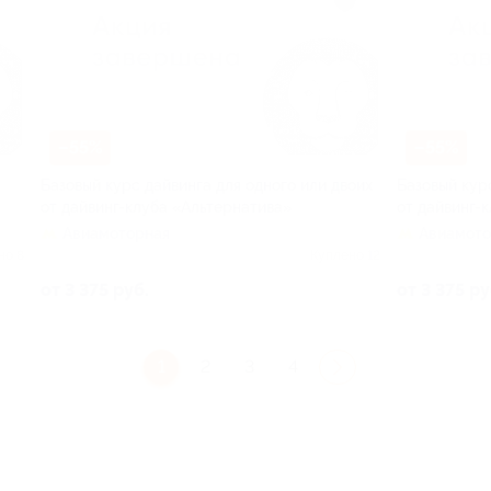
–55%
–55%
Базовый курс дайвинга для одного или двоих
Базовый кур
от дайвинг-клуба «Альтернатива»
от дайвинг-
Авиамоторная
Авиамото
но 8
Куплено 12
от 3 375 руб.
от 3 375 ру
1
2
3
4