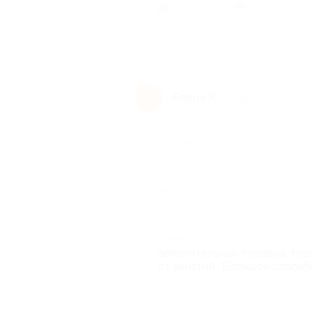
Был ли 
Елена К.
Е
9 лет назад
Достоинства
-
Недостатки
-
Комментарий
Замечательные тренера, терпе
от занятий . Большое спасибо