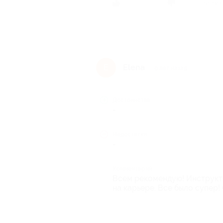
Был ли 
Elena
E
8 лет назад
Достоинства
-
Недостатки
-
Комментарий
Всем рекомендую! Инструкт
на карьере. Все было супер!