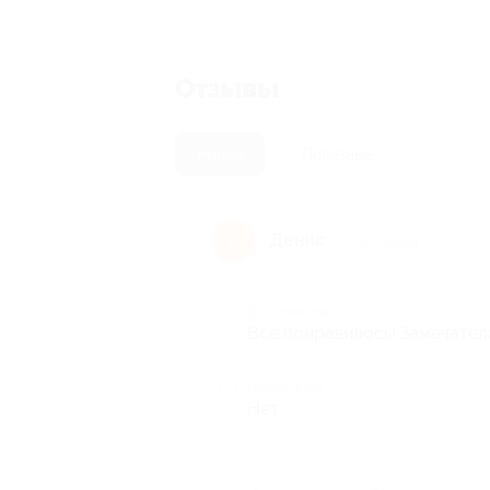
Отзывы
Новые
Полезные
Денис
Д
7 лет назад
Достоинства
Все понравилось! Замечател
Недостатки
Нет