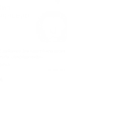
с дайвинга для одного или двоих
клуба «Альтернатива»
рная
Куплено 13
б.