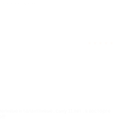
отзыв полезен для вас?
★
★
★
★
★
ливые и талантливые , сыну 11 лет , в восторге
!!!