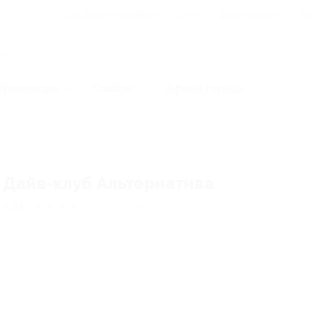
Для Вашего бизнеса
Блог
Франчайзинг
Воп
Промокоды
Кэшбэк
Афиша города
Дайв-клуб Альтернатива
4.91
★
★
★
★
★
34
отзывa