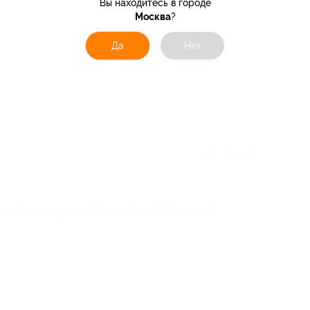
Вы находитесь в городе
Москва
?
Да
Нет
★
★
★
★
★
ьный инструктор. Все хорошо объясняют.