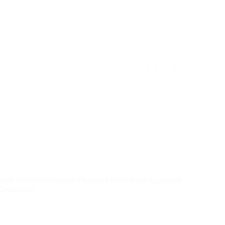
отзыв полезен для вас?
★
★
★
★
★
ора замечательные! Прошла обучение, сдавала
 Спасибо!