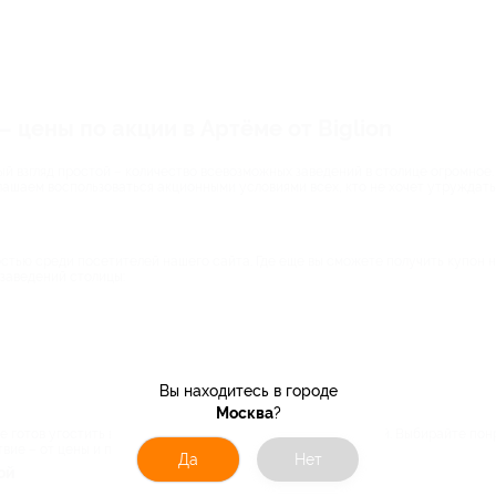
 цены по акции в Артёме от Biglion
ый взгляд простой – количество всевозможных заведений в столице огромное. 
ашаем воспользоваться акционными условиями всех, кто не хочет утруждать 
тью среди посетителей нашего сайта. Где еще вы сможете получить купон н
 заведений столицы:
Вы находитесь в городе
Москва
?
же готов угостить вас фирменным блюдом с приятной скидкой. Выбирайте по
вие – от цены и потрясающего вкуса.
Да
Нет
ой