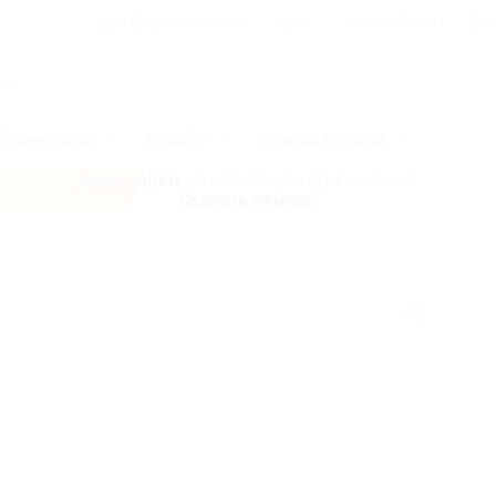
Для Вашего бизнеса
Блог
Франчайзинг
Воп
Промокоды
Кэшбэк
Афиша города
Все скидки
- в мобильном приложении!
Скачать сейчас!