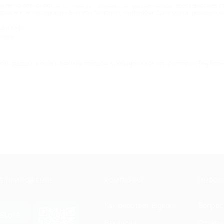
 легко объясняются. В столицу съезжаются лучшие повара, здесь высокие ст
разом компенсировать. Биглион помогает найти обоюдовыгодное решение как
в и кафе;
олицы;
ски радовать себя и близких походом в любимое кафе или ресторан. Тем боле
Е ПРИЛОЖЕНИЕ
КОМПАНИЯ
ИНФОР
Как работает Biglion
Вопрос
ть в
Store
Вакансии
Отзывы