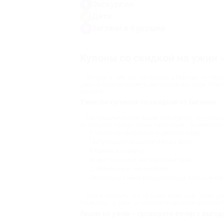
Экскурсии
Дети
Загляни в будущее
Купоны со скидкой на ужин —
Вопрос о том, где поужинать в Москве, на перв
ужин в понравившемся ресторане или кафе. Пригл
выгодно.
Ужин по купонам со скидкой от Биглион
Гастрономические акции пользуются популярнос
за полцены. Среди наших партнеров – множество
Статусные рестораны и детские кафе;
Популярные пиццерии и суши-бары;
Караоке и кофейни;
Известные сети ресторанов и кафе;
Спортивные и пивные бары;
Рестораны самых разнообразных кухонь мира.
Зачем готовить что-то дома, если шеф-повар у
промокод на ужин и получайте двойное удовольст
Акции на ужин – проведите вечер с выгод