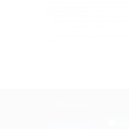
Немаленькие цены на ужин в заведениях Москвы
владельцам ресторанов и кафе нужно каким-то об
акционные купоны на ужин – это:
Скидки от 50% на меню популярных ресторано
Большой выбор заведений во всех районах ст
Честные отзывы реальных людей.
Не отказывайте себе в удовольствии периодиче
сейчас.
+7 495 649-649-1
МОБИЛЬНО
Для звонка из Москвы
и регионов России
загрузи
App 
Связаться с нами