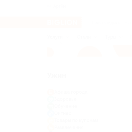
Артём
Услуги
Отели
Туры
Ужин
Афиша города
Здоровье
Обучение
Фитнес
Товары по купонам
Развлечения