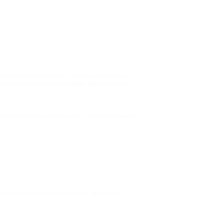
Но только Биглион знает, как получить скидку на
себя вечерней готовкой дома. Будет вкусно и
а ужин со скидкой и покушать в отличном месте
нравившийся ресторан или кафе, забирайте