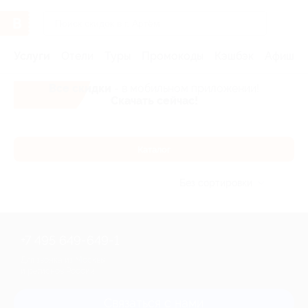
Услуги
Отели
Туры
Промокоды
Кэшбэк
Афиша 
Все скидки
- в мобильном приложении!
Скачать сейчас!
Каталог
Без сортировки
+7 495 649-649-1
Для звонка из Москвы
и регионов России
Связаться с нами