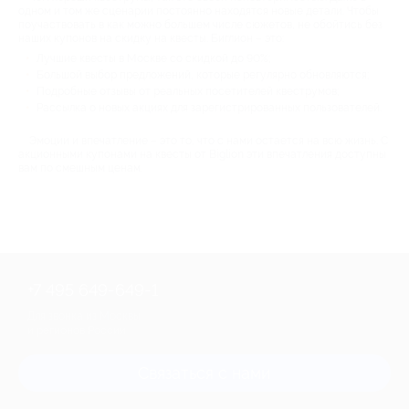
одном и том же сценарии постоянно находятся новые детали. Чтобы
поучаствовать в как можно большем числе сюжетов, не обойтись без
наших купонов на скидку на квесты. Биглион – это:
Лучшие квесты в Москве со скидкой до 90%;
Большой выбор предложений, которые регулярно обновляются;
Подробные отзывы от реальных посетителей квеструмов;
Рассылка о новых акциях для зарегистрированных пользователей.
Эмоции и впечатление – это то, что с нами остается на всю жизнь. С
акционными купонами на квесты от Biglion эти впечатления доступны
вам по смешным ценам.
+7 495 649-649-1
Для звонка из Москвы
и регионов России
Связаться с нами