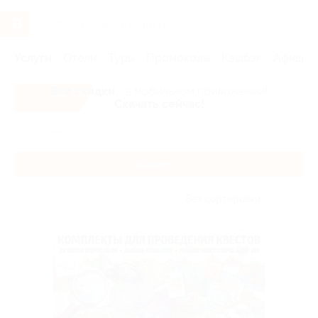
Услуги
Отели
Туры
Промокоды
Кэшбэк
Афиша 
Все скидки
- в мобильном приложении!
Скачать сейчас!
Главная
Услуги
Каталог
Без сортировки