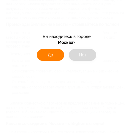
или коллег? Биглион предлагает столичные квесты со скидкой –
почувствуйте себя героями сюжета известного фильма или
литературного произведения! Наши купоны на квесты – это реальная
выгода и незабываемые эмоции от лучших квеструмов Москвы.
Промокоды Биглион на квесты – отрывайтесь по полной
В нашем каталоге вы найдете скидки на самые разнообразные
Вы находитесь в городе
квесты – от сюжетов, ставших уже классикой, до устрашающих
хорроров и оригинальных перформансов с участием
Москва
?
профессиональных актеров.
Почему квесты стали настолько популярными:
Да
Нет
Увлекательное приключение, которое держит в напряжении до
самого финала;
Возможность проверить свои интеллектуальные и физические
способности;
Отличный вариант для корпоративного тимбилдинга;
Классный способ встретиться с друзьями или отпраздновать день
рождения.
Биглион совместно с партнерами предлагает самые выгодные цены
на квесты в Москве. У нас вы найдете сценарии на любой вкус и
возраст. Выбирайте свой квест со скидкой по акции и вперед, за
новыми впечатлениями.
Квесты со скидкой в Москве – с Biglion выгодно!
Чем хороши квеструмы, так это своей неповторимостью. Даже в