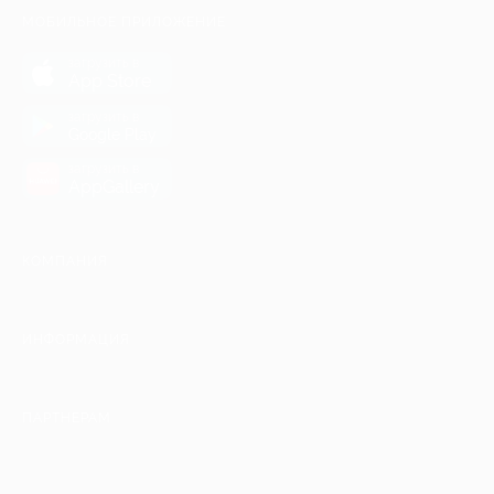
МОБИЛЬНОЕ ПРИЛОЖЕНИЕ
загрузить в
App Store
загрузить в
Google Play
загрузить в
AppGallery
КОМПАНИЯ
ИНФОРМАЦИЯ
ПАРТНЕРАМ