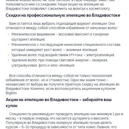
нежелательных волос на теле. Биглион, в свою очередь, знает, как
пользоваться ими со скидками. Наши акции на эпиляцию во
Владивостоке позволяют сэкономить на визитах к косметологу.
Скидки на профессиональную эпиляцию во Владивостоке
Вам остается лишь выбрать подходящий вариант эпиляции. Они
отличаются между собой способом избавления от ненужных волос:
Механическое вырывание – восковая (ваксинг) и сахарная
(шугаринг) эпиляция;
Механическое с последующим нанесение специального состава,
который замедляет рост волос – энзимная эпиляция;
Удаление волос под воздействием НЧ-тока – электроэпиляция;
Удаление волос при помощи световой энергии – лазерная,
ультразвуковая, фото и элос-эпиляция.
Все способы отличаются между собой не только технологией
избавления от волос, но и стоимостью. Одно мы знаем точно –
независимо от выбора вы получите приятную скидку на эпиляцию во
Владивостоке. Конечно, если воспользуетесь акционным купоном
Biglion.
Акции на эпиляцию во Владивостоке – забирайте ваш
купон
Специалисты рекомендуют проводить эпиляцию как минимум 1 раз в
месяц – в первую очередь это касается шугаринга и ваксинга.
Популярную во Владивостоке лазерную эпиляцию лучше делать
курсом – 6–10 процедур (в зависимости от типа кожи). Главное, что