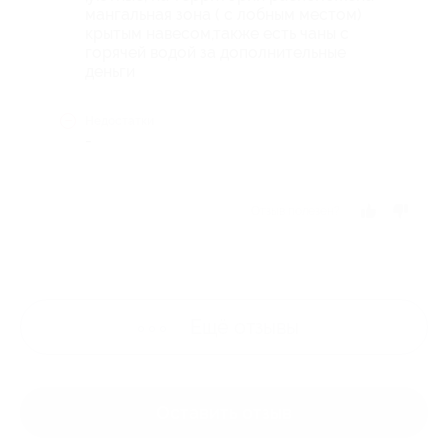
мангальная зона ( с лобным местом)
крытым навесом,также есть чаны с
горячей водой за дополнительные
деньги
Недостатки
-
Отзыв полезен?
Ещё
отзывы
Оставить отзыв