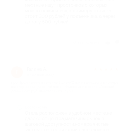
местные ищут просточков с которых
можно поживиться, к примеру стоянка
стоит 300 рублей у подъемника, а через
дорогу 500 рублей.
Отзыв полезен?
Галина А.
★
★
★
★
★
Г
9 месяцев назад
про Проживание в течение 3 дней/2 ночей для двоих в номере
категории стандартный плюс в будние дни в отеле «Горский
дом» (4290 руб. вместо 11 000 руб.)
Достоинства
Отель расположен в удобном месте,не
далеко от центра,магазины,рынок в
шаговой доступности,номера чистые
,уютные, на территории расположена