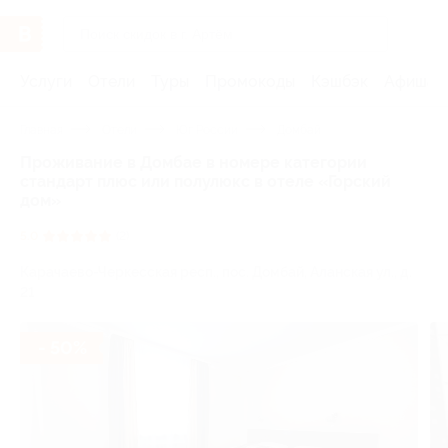
Услуги
Отели
Туры
Промокоды
Кэшбэк
Афиша 
Главная
Отели
Юг России
Домбай
Проживание в Домбае в номере категории
стандарт плюс или полулюкс в отеле «Горский
дом»
5.0
(2)
Карачаево-Черкесская респ., пос. Домбай, Аланская ул., д.
21
- 50%