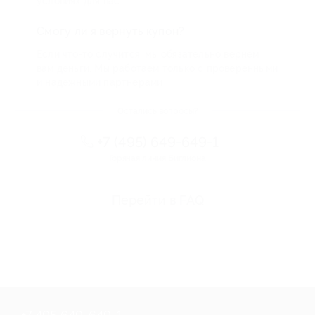
условиях для вас
Смогу ли я вернуть купон?
Если что-то случится, мы обязательно вернем
вам деньги. Мы работаем только с проверенными
и надежными партнерами
Остались вопросы?
+7 (495) 649-649-1
Горячая линия Биглиона
Перейти в FAQ