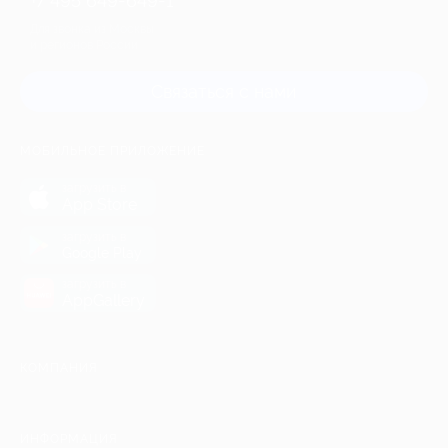
+7 495 649-649-1
Для звонка из Москвы
и регионов России
Связаться с нами
МОБИЛЬНОЕ ПРИЛОЖЕНИЕ
загрузить в
App Store
загрузить в
Google Play
загрузить в
AppGallery
КОМПАНИЯ
ИНФОРМАЦИЯ