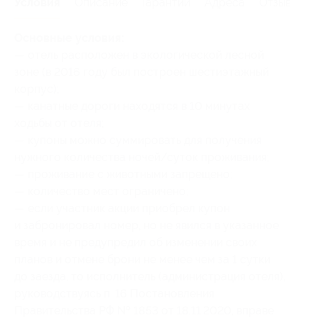
Условия
Описание
Гарантии
Адреса
Отзывы
Основные условия:
— отель расположен в экологической лесной
зоне (в 2016 году был построен шестиэтажный
корпус);
— канатные дороги находятся в 10 минутах
ходьбы от отеля;
— купоны можно суммировать для получения
нужного количества ночей/суток проживания;
— проживание с животными запрещено;
— количество мест ограничено;
— если участник акции приобрел купон
и забронировал номер, но не явился в указанное
время и не предупредил об изменении своих
планов и отмене брони не менее чем за 1 сутки
до заезда, то исполнитель (администрация отеля),
руководствуясь п. 16 Постановления
Правительства РФ № 1853 от 18.11.2020, вправе