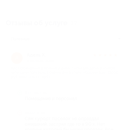
Отзывы об услуге
17
Полезные
Адель Х.
★
★
★
★
★
А
8 месяцев назад
про Проживание в течение 2 дней/1 ночи для двоих в номере
категории полулюкс в будние дни в отеле «Горский дом» (3000
руб. вместо 6000 руб.)
Достоинства
Помещение и персонал
Недостатки
Сам курорт поселок не оправдал
ожиданий, застрял где то в 90 х. Нет
хозяина который бы напел порядок. Все