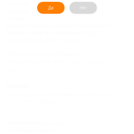
с указанием Ф. И. О., количества гостей,
Да
Нет
необходимости дополнительного места,
телефона для обратной связи, желаемого
времени заезда или альтернативных вариантов
(подтверждение бронирования номера
происходит в течение 1–2 дней).
Объект прошел классификацию.
Номер реестровой записи:
С092024008426
.
Свернуть
Адресa
Все акции
Горский дом
Перейти на сайт партнера
Юридическая информация о партнёре
Карачаево-Черкесская респ.,
пос. Домбай, Аланская ул., д.