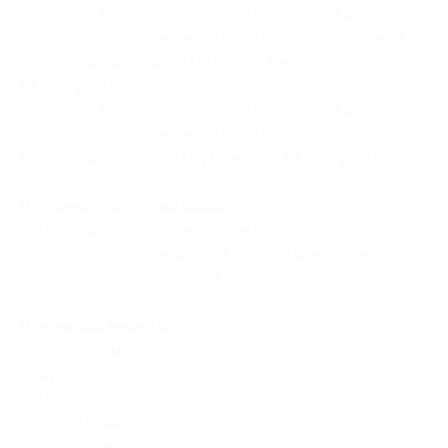
— Скидка 40% на проживание в течение 3 дней/2
ночей для двоих в номере категории стандартный
плюс в выходные дни (7800 руб. вместо
13 000 руб.)
— Скидка 40% на проживание в течение 3 дней/2
ночей для двоих в номере категории полулюкс
в выходные дни (8400 руб. вместо 14 000 руб.)
В стоимость купона входит:
— размещение в двухместном номере;
— пользование мангальной зоной и шампурами;
— пользование парковкой.
В номерах имеется:
— плазменный телевизор;
— душ;
— рабочая зона;
— полотенца;
— ковролин;