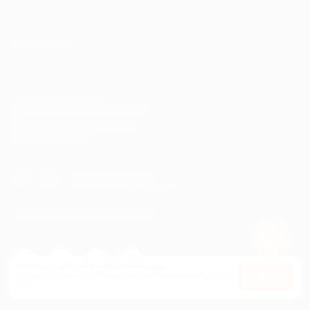
ПАРТНЕРАМ
© 2010-2026 BIGLION
Обработка персональных данных
Пользовательское соглашение
Публичная оферта
Гарантия, поддержка
24 часа и возврат средств
Перейти на полную версию сайта
Используем куки, чтобы сайт работал лучше.
Оставаясь с нами, вы соглашаетесь на использование
файлов
Оk
Купить от 2 750 руб.
куки.