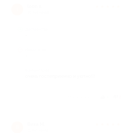
loon s.
★
★
★
★
★
l
10 лет назад
Достоинства
-
Недостатки
-
Комментарий
очень гостеприимно и уютно!))
Отзыв полезен?
4
2
Вика М.
★
★
★
★
★
В
11 лет назад