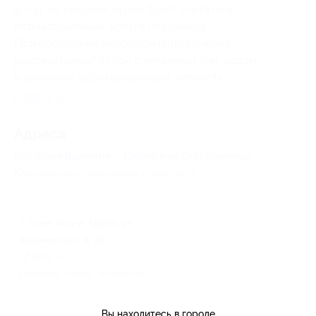
услуг со скидкой, купон будет считаться
активированным, услуга оказанной.
При посещении необходимо предъявить
распечатанный купон с читаемым пин-кодом
и документ, удостоверяющий личность.
Свернуть
Адресa
Все акции
Валентин
Перейти на сайт партнера
Юридическая информация о партнёре
г. Сочи, мкр-н Адлер, ул.
Фермерская, д. 16
+7 (918) 200-41-31 (Татьяна)
Показать номер телефона
Вы находитесь в городе