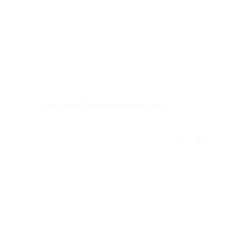
Достоинства
-
Недостатки
-
Комментарий
все супер!!! всем рекомендуем
Отзыв полезен?
3
4
Ещё
отзывы