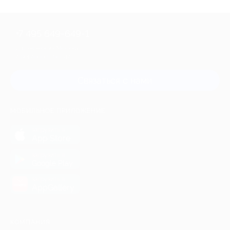
+7 495 649-649-1
Для звонка из Москвы
и регионов России
Связаться с нами
МОБИЛЬНОЕ ПРИЛОЖЕНИЕ
загрузить в
App Store
загрузить в
Google Play
загрузить в
AppGallery
КОМПАНИЯ