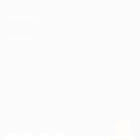
ИНФОРМАЦИЯ
ПАРТНЕРАМ
© 2010-2026 BIGLION
Обработка персональных данных
Пользовательское соглашение
Публичная оферта
Гарантия, поддержка
24 часа и возврат средств
Перейти на полную версию сайта