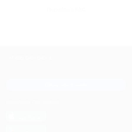
Перейти в FAQ
+7 495 649-649-1
Для звонка из Москвы
и регионов России
Связаться с нами
МОБИЛЬНОЕ ПРИЛОЖЕНИЕ
загрузить в
App Store
загрузить в