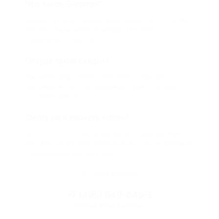
Что такое Биглион?
Biglion это про специальные акции, по условиям
которых вы можете приобрести купон со
скидкой от 50 до 90%
Откуда такие скидки?
Мы непосредственно работаем с каждым
партнером и договариваемся с ним о лучших
условиях для вас
Смогу ли я вернуть купон?
Если что-то случится, мы обязательно вернем
вам деньги. Мы работаем только с проверенными
и надежными партнерами
Остались вопросы?
+7 (495) 649-649-1
Горячая линия Биглиона