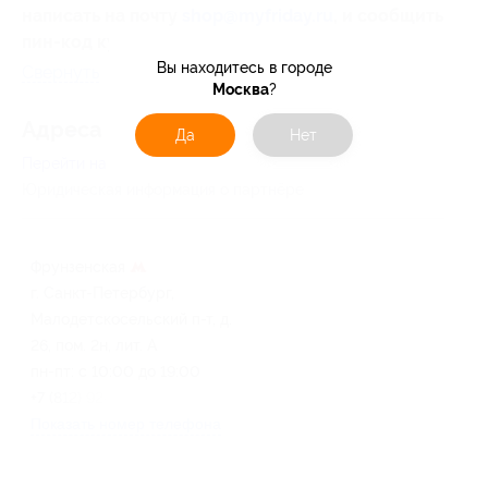
написать на почту
shop@myfriday.ru
, и сообщить
пин-код купона.
Вы находитесь в городе
Свернуть
Москва
?
Адресa
Да
Нет
Перейти на сайт партнера
Юридическая информация о партнёре
Фрунзенская
г. Санкт-Петербург,
Малодетскосельский п-т, д.
26, пом. 2н, лит. А
пн-пт: с 10:00 до 19:00
+7 (812) 924-84-95
Показать номер телефона