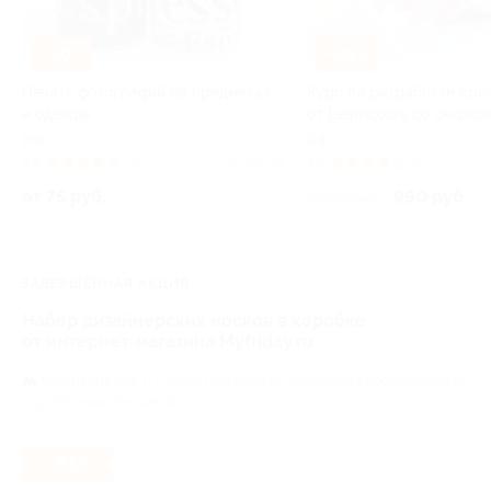
–50%
–95%
Печать фотографий на предметах
Курс по разработке пр
и одежде
от Learncours со скидко
РФ
РФ
4.8
(3)
Куплено 13
4.7
(5)
от 75 руб.
990 руб.
19 800 руб.
ЗАВЕРШЁННАЯ АКЦИЯ
Набор дизайнерских носков в коробке
от интернет-магазина Myfriday.ru
Фрунзенская,
г. Санкт-Петербург, Малодетскосельский п-
т, д. 26, пом. 2н, лит. А
- 65%