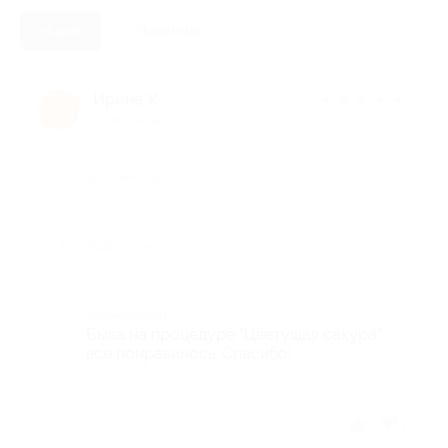
Новые
Полезные
Ирина Х.
★
★
★
★
★
И
11 лет назад
Достоинства
-
Недостатки
-
Комментарий
Была на процедуре "Цветущая сакура"
все понравилось. Спасибо!
Отзыв полезен?
1