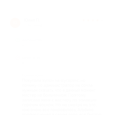
Юлия П.
★
★
★
★
★
Ю
11 лет назад
Достоинства
-
Недостатки
-
Комментарий
Покупала купон на шугаринг, но
почему-то администратор не сочла
нужным сказать, что в данный момент
мастер на больничном. Поэтому
записала меня к мастеру по эпиляции
горячим воском. Но не смотря на это,
мне очень все понравилось, Альбина
профессионал в своем деле, все быстро