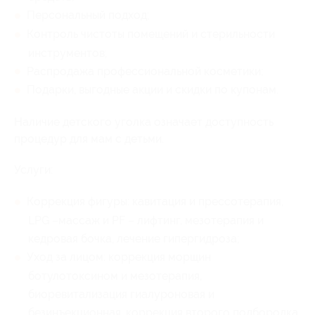
Персональный подход;
Контроль чистоты помещений и стерильности
инструментов;
Распродажа профессиональной косметики;
Подарки, выгодные акции и скидки по купонам.
Наличие детского уголка означает доступность
процедур для мам с детьми.
Услуги:
Коррекция фигуры: кавитация и прессотерапия,
LPG –массаж и PF – лифтинг, мезотерапия и
кедровая бочка, лечение гипергидроза;
Уход за лицом: коррекция морщин
ботулотоксином и мезотерапия,
биоревитализация гиалуроновая и
безинъекционная, коррекция второго подбородка