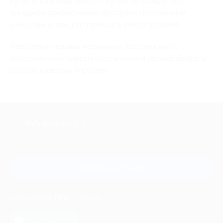
купить приятный бонус – купон на скидку. Это
выгодное предложение доступно постоянным
клиентам и тем, кто пришел в салон впервые.
Разгладьте первые морщинки, восстановите
естественную эластичность кожи и рельеф бедер в
салоне красоты Априори.
+7 495 649-649-1
Для звонка из Москвы
и регионов России
Связаться с нами
МОБИЛЬНОЕ ПРИЛОЖЕНИЕ
загрузить в