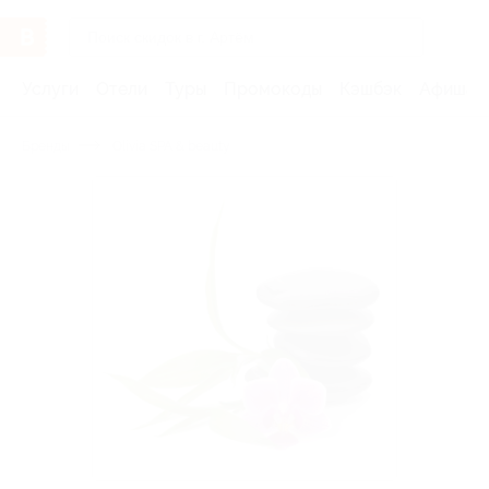
Услуги
Отели
Туры
Промокоды
Кэшбэк
Афиша 
Бренды
Olivia SPA & beauty