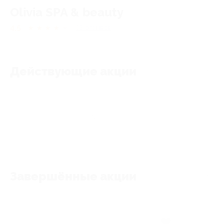
Olivia SPA & beauty
4.5
★
★
★
★
★
12
отзывов
Действующие акции
Акции отсутствуют
Завершённые акции