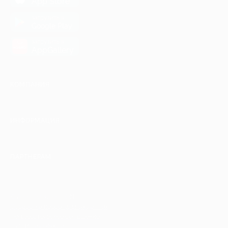
App Store
загрузить в
Google Play
загрузить в
AppGallery
КОМПАНИЯ
ИНФОРМАЦИЯ
ПАРТНЕРАМ
© 2010-2026 BIGLION
Обработка персональных данных
Пользовательское соглашение
Публичная оферта