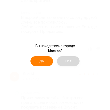
это не критично.
Комментарий
В первый раз заказали по совету друзей
,очень все понравилось .
Доброжелательное отношение. Есть где
посидеть. Придем ещё
Вы находитесь в городе
Отзыв полезен?
Москва
?
Да
Нет
Яна М.
★
★
★
★
★
Я
7 лет назад
Достоинства
Приветливая хозяйка, быстро все
приготовила и есть возможность
покушать в заведении. Вкусно)