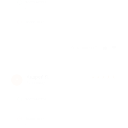
Достоинства
-
Недостатки
-
Отзыв полезен?
Андрей Я.
★
★
★
★
★
А
7 лет назад
Достоинства
-
Недостатки
-