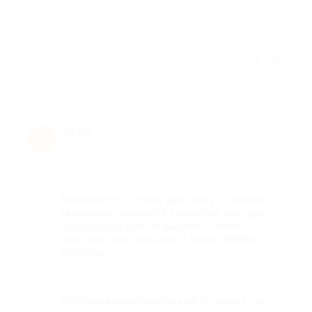
-
Отзыв полезен?
Maks
★
★
★
★
★
M
7 лет назад
Достоинства
Заказали по купону доставку. Спасибо
заведению,являемся клиентам уже два
года.Всегда все на высоте. Самый
вкусный Хаш , шашлык и люля кебаб в
Ростове.
Недостатки
Доставка задержалась на 10 минут .но