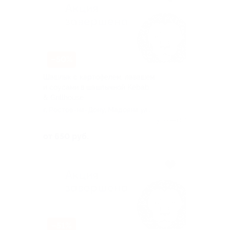
–50%
Шашлык с картофелем, лавашем
и соусами в шашлычной Kebab
& Grillhouse
г. Ростов-на-Дону, Мадояна ул,
д. 60
Куплено 56
от 650 руб.
–51%