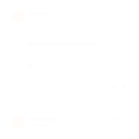
Михаил П.
★
★
★
★
★
М
6 лет назад
Достоинства
Отличное мясо, рекомендую!
Недостатки
нет
Отзыв полезен?
Александр Г.
★
★
★
★
★
А
6 лет назад