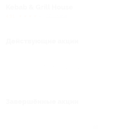
Kebab & Grill House
4.91
★
★
★
★
★
97
отзывов
Действующие акции
Акции отсутствуют
Завершённые акции