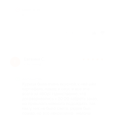
Недостатки
-
Отзыв полезен?
Евгения С.
★
★
★
★
★
Е
7 лет назад
Достоинства
Курица была очень вкусной, к ней шёл
картофель, лаваш и соус и все это
всего за 490р) Ндинственно, что
договаривались к 20:00 забрать заказ,
но пришлось немного подождать, так
как у них не было света, рядом был
пожар, но это некритично , мелочи