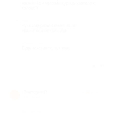
жизни. На 4 человек курицы хватало с
головой
Недостатки
Чуть задержали заказ, но по
уважительной причине
Комментарий
Буду заказывать тут ещё)
Отзыв полезен?
Виктория П.
★
★
★
★
★
В
7 лет назад
Достоинства