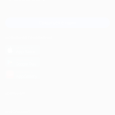
Для звонка из Москвы
и регионов России
Связаться с нами
МОБИЛЬНОЕ ПРИЛОЖЕНИЕ
загрузить в
App Store
загрузить в
Google Play
загрузить в
AppGallery
КОМПАНИЯ
ИНФОРМАЦИЯ