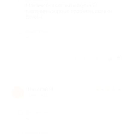
Шашлык был сочный и вкусный!
Картофель хорошо пропечен, люля от
Бога!:-)
Недостатки
-
Отзыв полезен?
Николай Н.
★
★
★
★
★
Н
6 лет назад
Достоинства
-
Недостатки