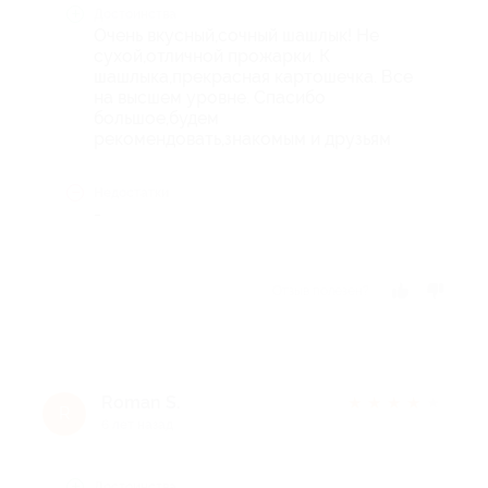
Достоинства
Очень вкусный,сочный шашлык! Не
сухой,отличной прожарки. К
шашлыка,прекрасная картошечка. Все
на высшем уровне. Спасибо
большое,будем
рекомендовать,знакомым и друзьям
Недостатки
-
Отзыв полезен?
Roman S.
★
★
★
★
★
R
6 лет назад
Достоинства