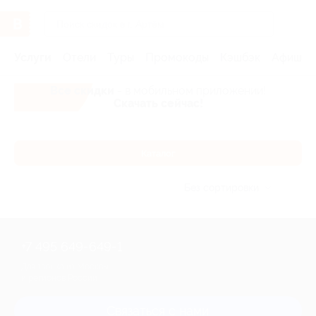
Услуги
Отели
Туры
Промокоды
Кэшбэк
Афиша 
Все скидки
- в мобильном приложении!
Скачать сейчас!
Каталог
Без сортировки
+7 495 649-649-1
Для звонка из Москвы
и регионов России
Связаться с нами