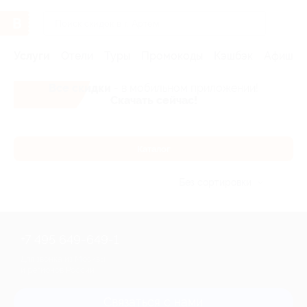
Услуги
Отели
Туры
Промокоды
Кэшбэк
Афиша 
Все скидки
- в мобильном приложении!
Скачать сейчас!
Каталог
Без сортировки
+7 495 649-649-1
Для звонка из Москвы
и регионов России
Связаться с нами