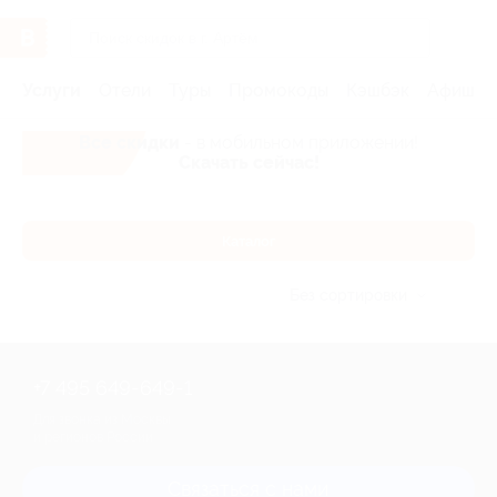
Услуги
Отели
Туры
Промокоды
Кэшбэк
Афиша 
Все скидки
- в мобильном приложении!
Скачать сейчас!
Каталог
Без сортировки
+7 495 649-649-1
Для звонка из Москвы
и регионов России
Связаться с нами