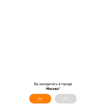
ии
о акции
тво поводов: значимые события, желание раскрыть свою индивидуальность и
оцсетях.
 провести фотосессию во Владивостоке, но не каждый может себе это позво
ладивостоке по цене обеда в ресторане!
:
а с использованием реквизита и без, групповые и индивидуальные. Попробуйт
е. Городские и природные пейзажи – идеальные условия для съемки;
 фотосессии во Владивостоке: свадебные и лав-стори, детские, семейные.
Вы находитесь в городе
Москва
?
ивостоке
Да
Нет
и в студиях города. Выбирайте по цене, по рейтингу, или по станции метро.