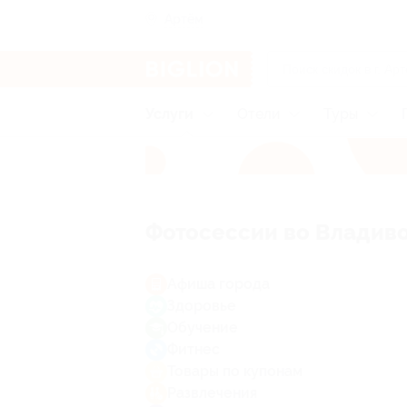
Артём
Услуги
Отели
Туры
Фотосессии во Владив
Афиша города
Здоровье
Обучение
Фитнес
Товары по купонам
Развлечения