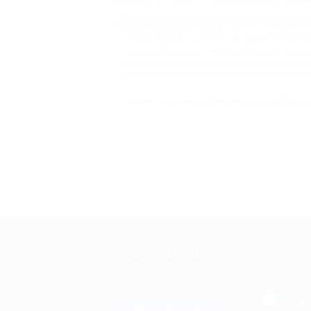
что входит в стоимость, что оплачивается отдель
Покупка промокода возможна по карте, через т
Никакого риска при покупке, так что поторопите
Скидки доходят и до 82% - вы сможете сфотог
Цены на фотосессии во Владивостоке начинаю
Мы предлагаем услуги порядочных студий ваш
У нас всегда хороший выбор фотосетов на ра
С такими скидками профессиональная фотосесс
+7 495 649-649-1
МОБИЛЬНО
Для звонка из Москвы
и регионов России
загрузи
App 
Связаться с нами