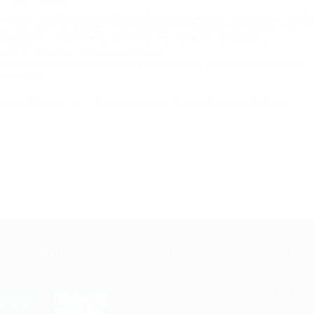
но, срок изготовления фотографий.
ерминал, электронный кошелек и др. Купоны не именные и возвратные, вы мож
сь: наши акции на фотосессии во Владивостоке пользуются спросом. И вот по
рафироваться практически бесплатно. Так почему не попробовать;
тся от 893 рублей для одного человека;
его города с квалифицированными фотографами – вы останетесь довольны;
зный бюджет.
ия во Владивостоке – больше не роскошь. Покупайте купоны Биглион!
Е ПРИЛОЖЕНИЕ
КОМПАНИЯ
ИНФОР
Как работает Biglion
Вопрос
ть в
Store