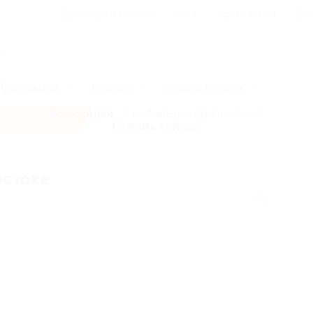
Для Вашего бизнеса
Блог
Франчайзинг
Воп
Промокоды
Кэшбэк
Афиша города
Все скидки
- в мобильном приложении!
Скачать сейчас!
остоке