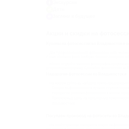
Экскурсии
Дети
Загляни в будущее
Акции и скидки на фотосесс
Купоны на фотосессии во Владивостоке п
Для профессиональной фотосессии есть множес
А еще хороших фото требуют бизнес-аккаунты в с
Много студий и частных фотографов предлагают
устроили распродажу. Сделайте фотосессию во В
Недорогие фотосессии во Владивостоке
На нашем сайте вы найдете такие предложения
Скидки на фотосессии в лучших студиях город
Недорогие уличные фотосессии в вашем город
Приемлемые цены на популярные тематические
Владивостоке.
Покупаем промокод на фотосеты во Влад
На этой странице находятся акции на фотосесси