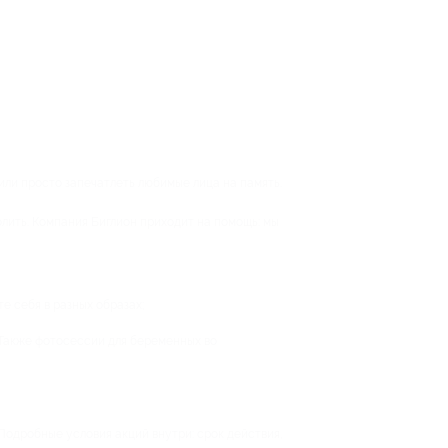
ли просто запечатлеть любимые лица на память.
лить. Компания Биглион приходит на помощь: мы
е себя в разных образах;
 Также фотосессии для беременных во
 Подробные условия акций внутри: срок действия,