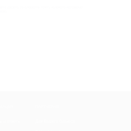
ете дарить их (укажите почту нужного человека).
чему:
МАЦИЯ
ПАРТНЕРАМ
ы и ответы
Для Вашего бизнеса