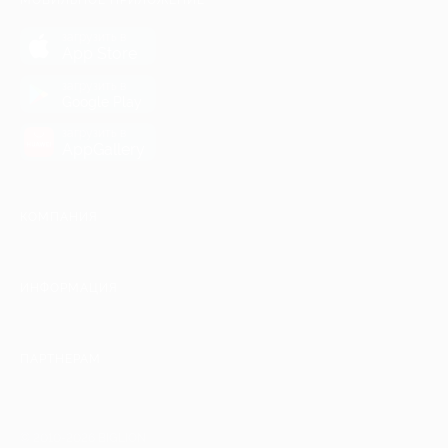
МОБИЛЬНОЕ ПРИЛОЖЕНИЕ
загрузить в
App Store
загрузить в
Google Play
загрузить в
AppGallery
КОМПАНИЯ
ИНФОРМАЦИЯ
ПАРТНЕРАМ
© 2010-2026 BIGLION