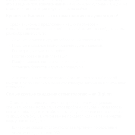
что вы еще не пользовались нашими акционными купонами. Скидки на
стоматологию по акции ждут вас прямо сейчас.
Купоны от Биглион – это стоматология по лучшей цене!
Среди акционных предложений наших партнеров –
стоматологических клиник и кабинетов в Артёме – вы найдете самые
разнообразные услуги:
Лечение кариеса и других заболеваний полости рта;
Простое и сложное пломбирование зубных каналов;
Реставрация и удаление зубов;
Протезирование и имплантация;
Профессиональная чистка и отбеливание;
Установка брекетов и другие процедуры.
Наши купоны на стоматологию в Артёме – это верный способ
получить качественную стоматологическую помощь по минимальной
стоимости.
Самые крутые скидки на стоматологию – на Biglion
Стоматолог – одна из самых востребованных медицинских
специальностей. Когда случаются проблемы с зубами, люди готовы
платить любые деньги, чтобы унять зубную боль или снова обрести
сияющую улыбку. С Биглион вам не придется идти на такие жертвы,
ведь у нас вы найдете:
Шикарные скидки от стоматологий в Артёме – по отдельным
услугам они достигают 95%;