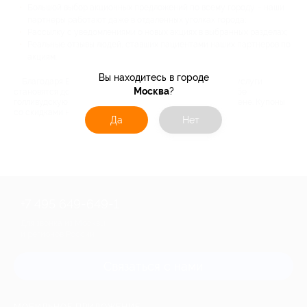
Большой выбор акционных предложений по всему городу – наши
партнеры работают даже в отдаленных уголках города;
Рассылку с уведомлениями о новых акциях в выбранных разделах;
Реальные отзывы людей, ставших пациентами наших партнеров по
акциям.
Вы находитесь в городе
Благодаря Биглион качественные стоматологические услуги
Москва
?
становятся доступными каждому человеку. Подарите себе
голливудскую улыбку и здоровые зубы по минимальной цене. Купоны
со скидками на стоматологию в Артёме ждут вас!
Да
Нет
+7 495 649-649-1
Для звонка из Москвы
и регионов России
Связаться с нами