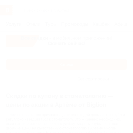
Услуги
Отели
Туры
Промокоды
Кэшбэк
Афиша 
Все скидки
- в мобильном приложении!
Скачать сейчас!
Каталог
Без сортировки
Скидки по купону в стоматологию —
цены по акции в Артёме от Biglion
Нас не просто так приучают с детства каждый день чистить зубы и
регулярно наведываться к стоматологу. Это жизненно необходимо,
если хотите иметь белоснежную улыбку, здоровые зубы и свежее
дыхание. Цены на качественную стоматологию в Артёме многим
кажутся завышенными. Но это происходит по той простой причине,