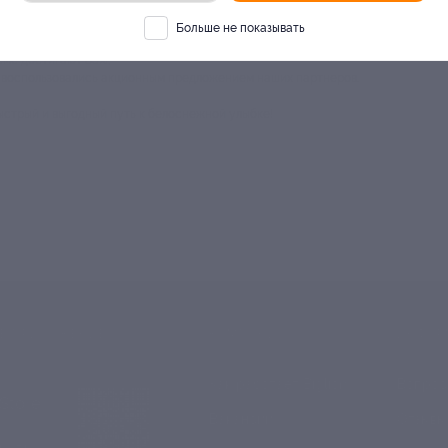
столице оправданы. Квалификация врачей, инновационные материалы и сов
 по акции на отбеливание зубов и воспользоваться этими услугами намного де
Больше не показывать
енные и надежные столичные стоматологии;
ёме достигают 85%;
е воспользовались акционным предложением наших партнеров.
ыстрый и выгодный путь к белоснежной улыбке!
Е ПРИЛОЖЕНИЕ
КОМПАНИЯ
ИНФОР
Как работает Biglion
Вопрос
ть в
Store
Вакансии
Отзывы
ть в