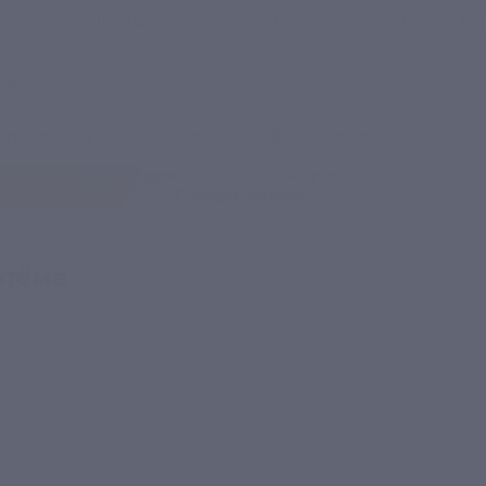
Для Вашего бизнеса
Блог
Франчайзинг
Воп
Промокоды
Кэшбэк
Афиша города
Все скидки
- в мобильном приложении!
Скачать сейчас!
ртёме