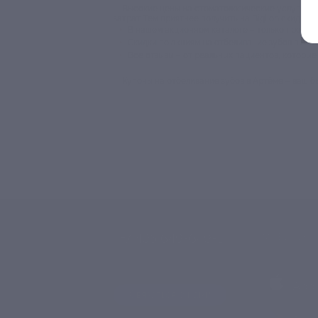
Высокие цены на стоматологические услуги в 
затрат. Тем приятнее получить на Biglion скидки
В нашем акционном каталоге – только провер
Скидки по акциям на отбеливание зубов в Арт
Все отзывы – от реальных пациентов, которы
Купоны на отбеливание зубов в Артёме – ваш б
+7 495 649-649-1
МОБИЛЬНО
Для звонка из Москвы
и регионов России
загрузи
App 
Связаться с нами
загрузи