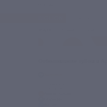
Артём
Услуги
Отели
Туры
Отбеливание зубов в А
Здоровье
Профильные
специалисты
(34)
Афиша города
Обучение
Фитнес