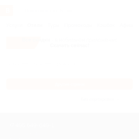
Услуги
Отели
Туры
Промокоды
Кэшбэк
Афиша 
Все скидки
- в мобильном приложении!
Скачать сейчас!
Главная
Отели
Другие страны
Другие страны
Без сортировки
+7 495 649-649-1
Для звонка из Москвы