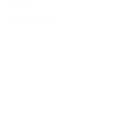
8-800-250-58-84, +7 (985)
199-67-49
Показать номер телефона