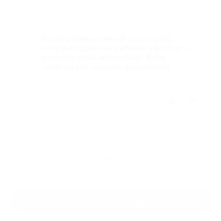
-
Комментарий
Купил ребёнку зимний гироскутер,
покупкой доволен, ребёнок в восторге,
радости очень много было. Всем
советую как подарок для ребёнка.
Отзыв полезен?
3
5
Ещё
отзывы
Оставить отзыв