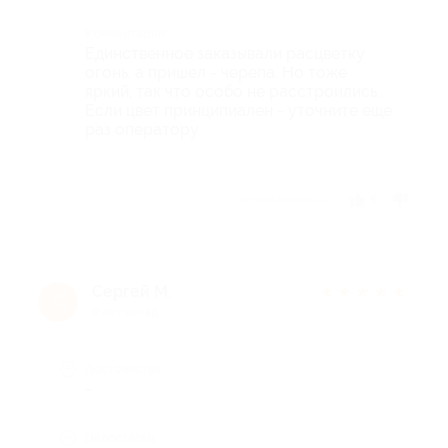
Комментарий
Единственное заказывали расцветку
огонь. а пришел - черепа. Но тоже
яркий, так что особо не расстроились.
Если цвет принципиален - уточните еще
раз оператору.
Отзыв полезен?
5
Сергей М.
★
★
★
★
★
С
9 лет назад
Достоинства
-
Недостатки