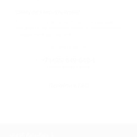
Смогу ли я вернуть купон?
Если что-то случится, мы обязательно вернем
вам деньги. Мы работаем только с проверенными
и надежными партнерами
Остались вопросы?
+7 (495) 649-649-1
Горячая линия Биглиона
Перейти в FAQ
+7 495 649-649-1