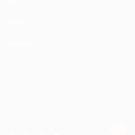
КОМПАНИЯ
ИНФОРМАЦИЯ
ПАРТНЕРАМ
© 2010-2026 BIGLION
Обработка персональных данных
Пользовательское соглашение
Публичная оферта
Гарантия, поддержка
24 часа и возврат средств
Перейти на полную версию сайта