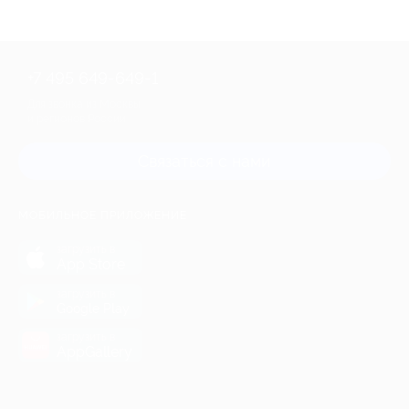
+7 495 649-649-1
Для звонка из Москвы
и регионов России
Связаться с нами
МОБИЛЬНОЕ ПРИЛОЖЕНИЕ
загрузить в
App Store
загрузить в
Google Play
загрузить в
AppGallery