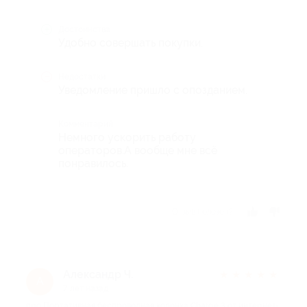
Достоинства
Удобно совершать покупки.
Недостатки
Уведомление пришло с опозданием.
Комментарий
Немного ускорить работу
операторов.А вообще мне всё
понравилось.
Отзыв полезен?
Александр Ч.
★
★
★
★
★
А
7 лет назад
про Портативная беспроводная колонка Charge 3 от интернет-