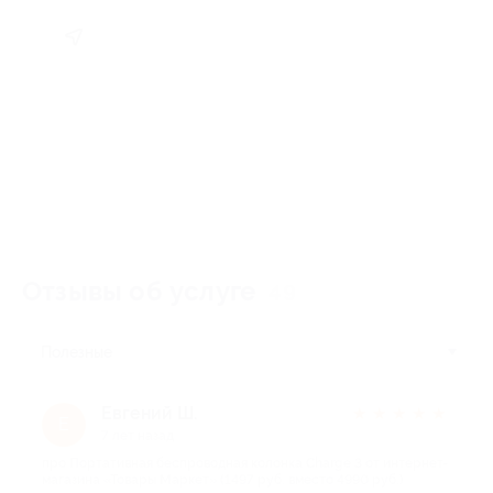
Отзывы об услуге
49
Полезные
Евгений Ш.
★
★
★
★
★
Е
7 лет назад
про Портативная беспроводная колонка Charge 3 от интернет-
магазина «Товары Маркет» (1497 руб. вместо 4990 руб.)