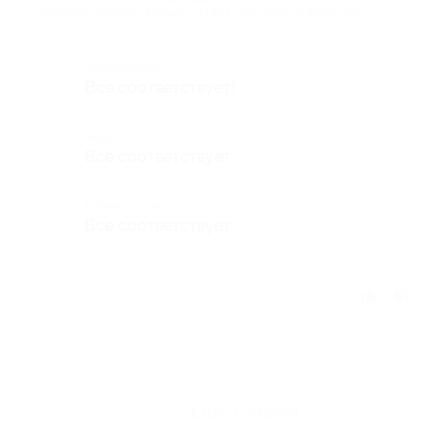
магазина «Товары Маркет» (1497 руб. вместо 4990 руб.)
Достоинства
Все соответствует!
Недостатки
Все соответствует
Комментарий
Все соответствует
Отзыв полезен?
Ещё
отзывы