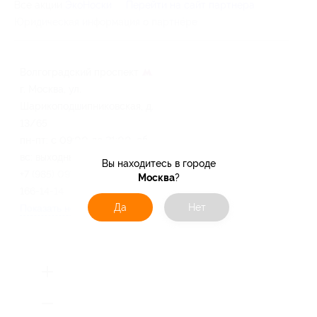
Все акции
ЭкоНоски
Перейти на сайт партнера
Юридическая информация о партнёре
Волгоградский проспект
г. Москва, ул.
Шарикоподшипниковская, д.
13/65
пн-пт: c 09:00 до 21:00, сб-
вс: выходные
Вы находитесь в городе
+7 (985) 091-76-76, +7 (916)
Москва
?
166-14-14
Да
Нет
Показать номер телефона