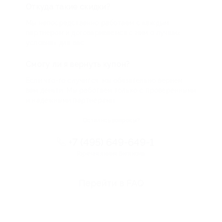
Откуда такие скидки?
Мы непосредственно работаем с каждым
партнером и договариваемся с ним о лучших
условиях для вас
Смогу ли я вернуть купон?
Если что-то случится, мы обязательно вернем
вам деньги. Мы работаем только с проверенными
и надежными партнерами
Остались вопросы?
+7 (495) 649-649-1
Горячая линия Биглиона
Перейти в FAQ