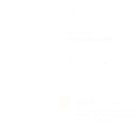
Недостатки
-
Комментарий
Ждем новых акций)
Был ли о
Юлия М.
Ю
8 лет назад
про Печать 100 фотографий «Прем
формата 10×15 см от национальног
руб. вместо 990 руб.)
Достоинства