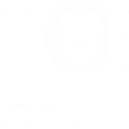
5
А
Поде
Похо
Ф
я
.
ии
Адреса
Отзывы
ченное количество купонов для себя или