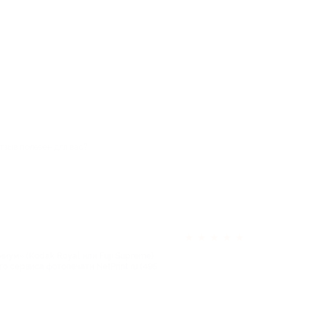
тзыв полезен для вас?
★
★
★
★
★
иум» (Kodak Royal или Fuji Supreme)
о сервиса фотопечати NetPrint.ru (495