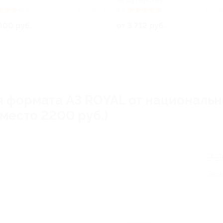
Бутырская
(3)
Куплено 2
5.0
(4)
Купле
800 руб.
от 3 712 руб.
 формата А3 ROYAL от национальн
 вместо 2200 руб.)
2 
Эко