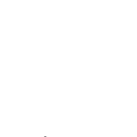
стенного фотокалендаря формата А3 ROYAL через
обытий или без).
несколько купонов.
Принтбук Премиум» 30×30 см (30 разворотов).
ся вторым по счету.
о:
ьбомы;
 формата А3 (ROYAL);
казать ваш уникальный код (в одном заказе
);
заказа изменилась;
 раз, т. е. если вы отправили заказ с кодом,
но использовать повторно.
ей обработки заказов, купон можно использовать