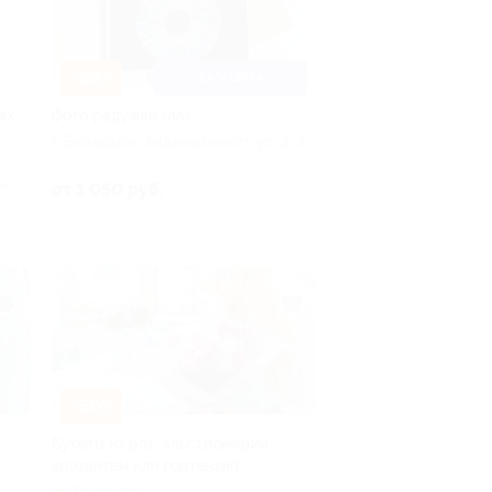
–30%
БАЛАШИХА
ах
Фото радужки глаз
г. Балашиха, Андрея Белого ул, д. 3
но 13
от 1 050 руб.
–50%
Букеты из роз, альстромерий,
хризантем или гортензий