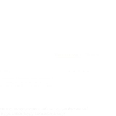
1-
По полезности
По дате
★
★
★
★
★
т назад
 премиум» в твердой персональной
10 разворотов) через редактор
й печати NetPrint.ru (945 руб. вместо
ных в использовании шаблонов для фотокниг!
и доставка. Буду заказывать еще.