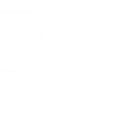
7 купонов куплено
кция завершена
литься с друзьями
жие акции
отопечать