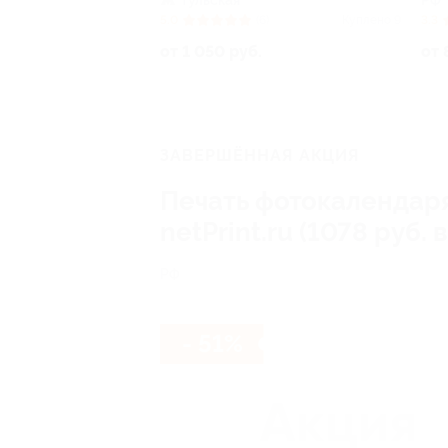
Тульская
РФ
5.0
(6)
Куплено 9
3.3
от 1 050 руб.
от 
ЗАВЕРШЁННАЯ АКЦИЯ
Печать фотокалендаря
netPrint.ru (1078 руб.
РФ
- 51%