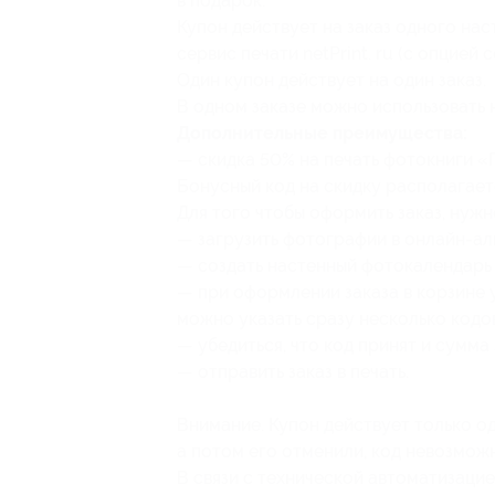
в подарок.
Купон действует на заказ одного на
сервис печати netPrint. ru (с опцией с
Один купон действует на один заказ.
В одном заказе можно использовать 
Дополнительные преимущества:
— скидка 50% на печать фотокниги «
Бонусный код на скидку располагает
Для того чтобы оформить заказ, нужн
— загрузить фотографии в онлайн-ал
— создать настенный фотокалендарь
— при оформлении заказа в корзине у
можно указать сразу несколько кодов
— убедиться, что код принят и сумма 
— отправить заказ в печать.
Внимание. Купон действует только один
а потом его отменили, код невозмож
В связи с технической автоматизаци