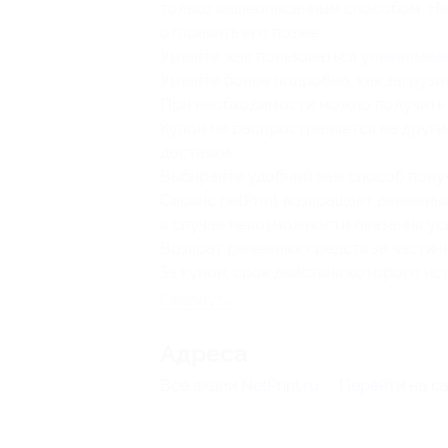
только вышеописанным способом. Нел
отправить его позже.
Узнайте, как пользоваться
уникальны
Узнайте более подробно, как
загрузи
При необходимости можно получить
Купон не распространяется на друг
доставки
.
Выбирайте удобный вам способ полу
Сервис netPrint возвращает денежны
в случае невозможности оказания ус
Возврат денежных средств за частич
За купон, срок действия которого ис
Свернуть
Адресa
Все акции
NetPrint.ru
Перейти на с