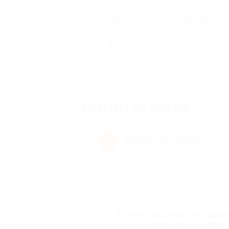
РФ
круглосуточно и ежедневно
+7 (495) 648-66-76, +7 (495) 60
96-96
Показать номер телефона
Отзывы об услуге
147
Евгения Чистовская
Е
8 ле
про Печать фотокниги «Принтбук
фотообложке размером 20×20 см (
фотопродукции от сервиса цифрово
1750 руб.)
Достоинства
Я очень довольна! Куча удоб
Очень быстрое изготовление 