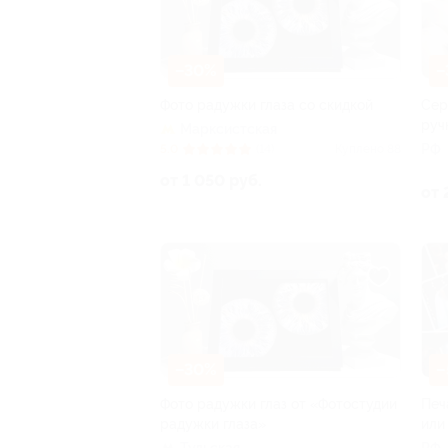
–30%
–
Фото радужки глаза со скидкой
Сер
руч
Марксистская
РФ
5.0
(14)
Куплено 88
от 1 050 руб.
от 
–30%
–
Фото радужки глаз от «Фотостудии
Печ
радужки глаза»
или