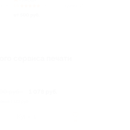
Рижская
но 14
5.0
(11)
Куплено 10
от 500 руб.
ого сервиса печати
200 руб.
1 078 руб.
номия
1 122 руб.
Купить
24