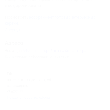
и код бронирования
.
Посмотреть
ассортимент готовых интерьерных
картин
.
Свернуть
Адресa
Все акции
Artdebut
Перейти на сайт партнера
Юридическая информация о партнёре
РФ
пн-пт: с 10:00 до 18:00, сб-
вс: выходные
+7 (921) 571-44-54
Показать номер телефона