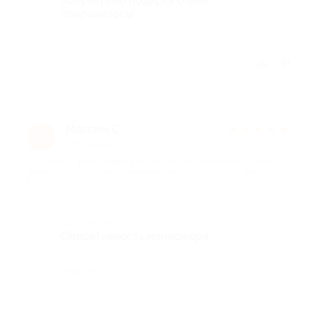
получателю подарка очень
понравилось!
Отзыв полезен?
Максим С.
★
★
★
★
★
М
1 год назад
про Печать фотографии, картины или фотоколлажа на холсте
размером 30×20 см от компании Artdebut (600 руб. вместо
1200 руб.)
Достоинства
Оперативность менеджера
Недостатки
-