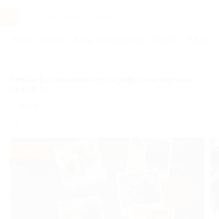
Услуги
Отели
Туры
Промокоды
Кэшбэк
Афиша 
Главная
Услуги
Товары по купонам
Сувенирная продукц
Печать фотоколлажа, фотографии или картины
на холсте
3.3
(3)
РФ
- 50%