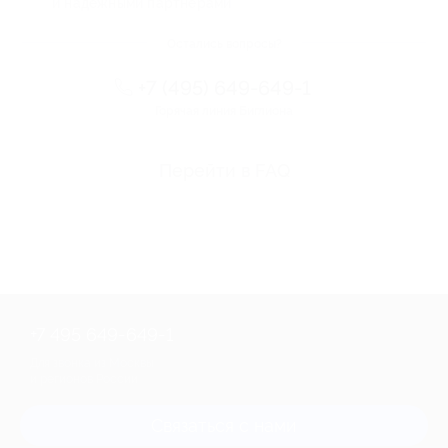
и надежными партнерами
Остались вопросы?
+7 (495) 649-649-1
Горячая линия Биглиона
Перейти в FAQ
+7 495 649-649-1
Для звонка из Москвы
и регионов России
Связаться с нами