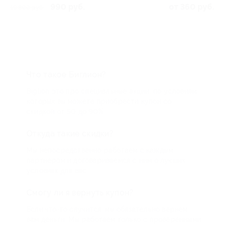
от 360 руб.
Что такое Биглион?
Biglion это про специальные акции, по условиям
которых вы можете приобрести купон со
скидкой от 50 до 90%
Откуда такие скидки?
Мы непосредственно работаем с каждым
партнером и договариваемся с ним о лучших
условиях для вас
Смогу ли я вернуть купон?
Если что-то случится, мы обязательно вернем
вам деньги. Мы работаем только с проверенными