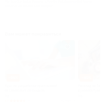
Мы всегда рады помочь: служба поддержки Биглиона
ответит на любой ваш вопрос
Вам может понравиться
–
–40%
Онла
ий
Расклад на Таро или рунах от таролога-
само
рунолога Гузелии
РФ
РФ
Куплено 4
Куплено 3
от 2