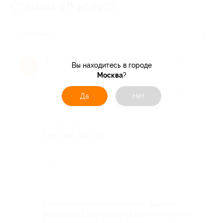
Отзывы об услуге
4
Полезные
Мария
★
★
★
★
★
М
Вы находитесь в городе
4 месяца назад
Москва
?
про Печать фотографии, картины или фотоколлажа на холсте
размером 40×30 см от компании Artdebut (1300 руб. вместо
Да
Нет
2600 руб.)
Достоинства
Красиво, быстро
Недостатки
-
Комментарий
Быстро согласовали макет, быстро
выполнили. Получилось вполне красиво,