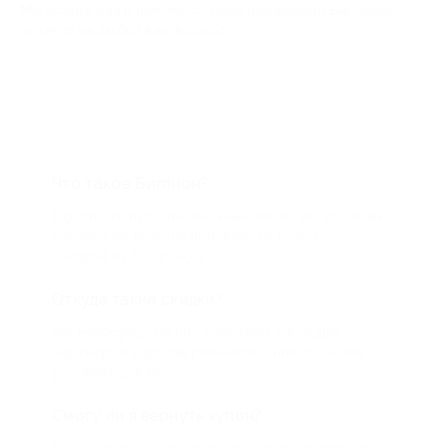
Мы всегда рады помочь: служба поддержки Биглиона
ответит на любой ваш вопрос
Что такое Биглион?
Biglion это про специальные акции, по условиям
которых вы можете приобрести купон со
скидкой от 50 до 90%
Откуда такие скидки?
Мы непосредственно работаем с каждым
партнером и договариваемся с ним о лучших
условиях для вас
Смогу ли я вернуть купон?
Если что-то случится, мы обязательно вернем