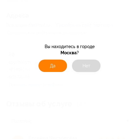
Адресa
Все акции
NetPrint.ru
Перейти на сайт партнера
Юридическая информация о партнёре
Вы находитесь в городе
Москва
?
РФ
круглосуточно и ежедневно
Да
Нет
+7 (495) 648-66-76, +7 (495)
601-96-96
Показать номер телефона
Отзывы об услуге
147
Полезные
Евгения Чистовская
★
★
★
★
★