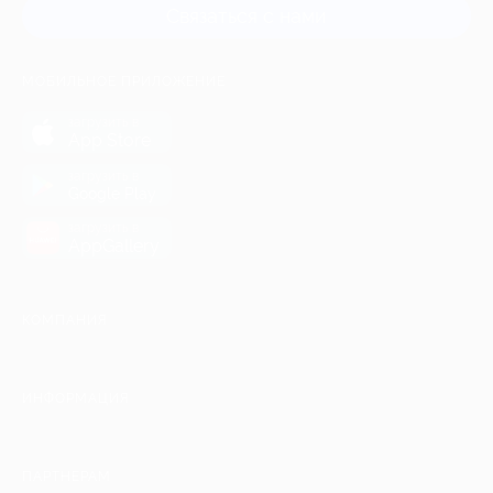
Связаться с нами
МОБИЛЬНОЕ ПРИЛОЖЕНИЕ
загрузить в
App Store
загрузить в
Google Play
загрузить в
AppGallery
КОМПАНИЯ
ИНФОРМАЦИЯ
ПАРТНЕРАМ