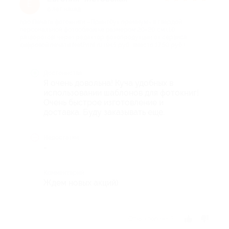
Е
8 лет назад
про Печать фотокниги «Принтбук премиум» в твердой
персональной фотообложке размером 20×20 см (10
разворотов) через редактор фотопродукции от сервиса
цифровой печати NetPrint.ru (945 руб. вместо 1750 руб.)
Достоинства
Я очень довольна! Куча удобных в
использовании шаблонов для фотокниг!
Очень быстрое изготовление и
доставка. Буду заказывать еще.
Недостатки
-
Комментарий
Ждем новых акций)
Отзыв полезен?