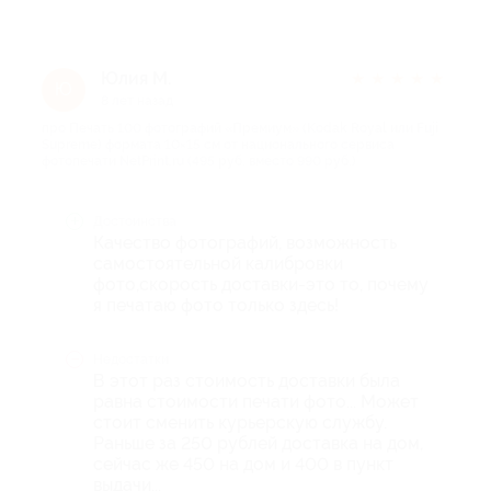
Юлия М.
★
★
★
★
★
Ю
8 лет назад
про Печать 100 фотографий «Премиум» (Kodak Royal или Fuji
Supreme) формата 10×15 см от национального сервиса
фотопечати NetPrint.ru (495 руб. вместо 990 руб.)
Достоинства
Качество фотографий, возможность
самостоятельной калибровки
фото,скорость доставки-это то, почему
я печатаю фото только здесь!
Недостатки
В этот раз стоимость доставки была
равна стоимости печати фото... Может
стоит сменить курьерскую службу.
Раньше за 250 рублей доставка на дом,
сейчас же 450 на дом и 400 в пункт
выдачи...