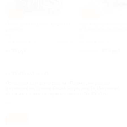
–50%
–95%
Печать фотографий на предметах
Курс по разработке пр
и одежде
от Learncours со скидко
РФ
РФ
4.8
(3)
Куплено 13
4.7
(5)
от 75 руб.
990 руб.
19 800 руб.
ЗАВЕРШЁННАЯ АКЦИЯ
Печать до 100 фотографий «Премиум» разных
форматов на бумаге Kodak Royal или Fuji Supreme
от национального сервиса печати NetPrint.ru
РФ
- 50%