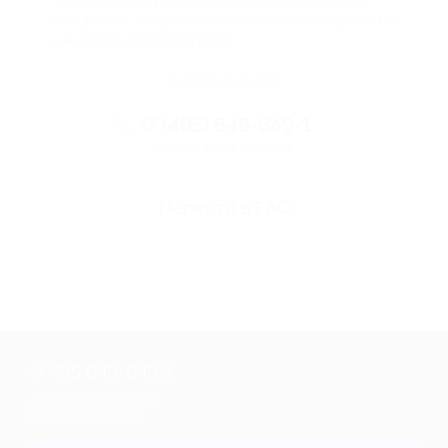
вам деньги. Мы работаем только с проверенными
и надежными партнерами
Остались вопросы?
+7 (495) 649-649-1
Горячая линия Биглиона
Перейти в FAQ
+7 495 649-649-1
Для звонка из Москвы
и регионов России