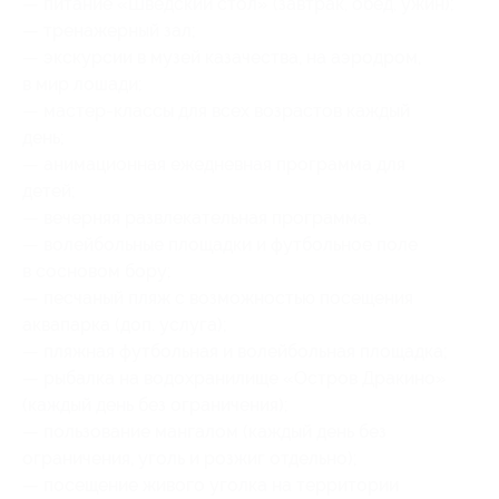
— питание «Шведский стол» (завтрак, обед, ужин);
— тренажерный зал;
— экскурсии в музей казачества, на аэродром,
в мир лошади;
— мастер-классы для всех возрастов каждый
день;
— анимационная ежедневная программа для
детей;
— вечерняя развлекательная программа;
— волейбольные площадки и футбольное поле
в сосновом бору;
— песчаный пляж с возможностью посещения
аквапарка (доп. услуга);
— пляжная футбольная и волейбольная площадка;
— рыбалка на водохранилище «Остров Дракино»
(каждый день без ограничения);
— пользование мангалом (каждый день без
ограничения, уголь и розжиг отдельно);
— посещение живого уголка на территории