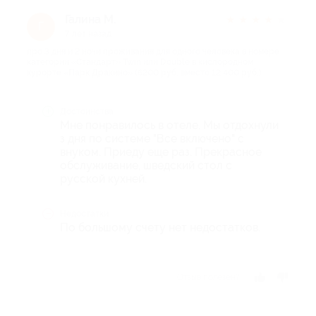
Галина М.
★
★
★
★
★
Г
7 лет назад
про 3 дня и 2 ночи проживания для одного человека в номере
категории «Стандарт» Twin или Double в кислородном
курорте «Парк Дракино» (6200 руб. вместо 12 400 руб.)
Достоинства
Мне понравилось в отеле. Мы отдохнули
з дня по системе "Все включено" с
внуком. Приеду еще раз. Прекрасное
обслуживание, шведский стол с
русской кухней.
Недостатки
По большому счету нет недостатков.
Отзыв полезен?