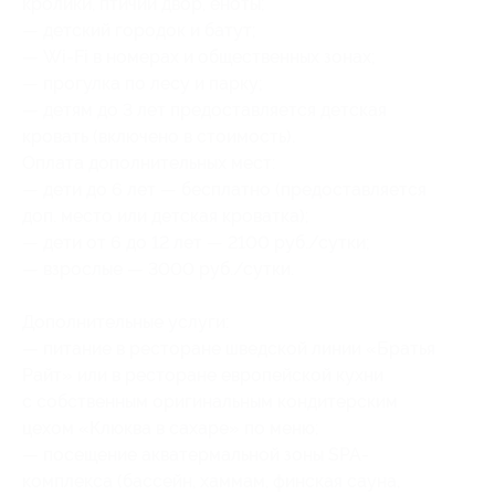
кролики, птичий двор, еноты;
— детский городок и батут;
— Wi-Fi в номерах и общественных зонах;
— прогулка по лесу и парку;
— детям до 3 лет предоставляется детская
кровать (включено в стоимость).
Оплата дополнительных мест:
— дети до 6 лет — бесплатно (предоставляется
доп. место или детская кроватка);
— дети от 6 до 12 лет — 2100 руб./сутки;
— взрослые — 3000 руб./сутки.
Дополнительные услуги:
— питание в ресторане шведской линии «Братья
Райт» или в ресторане европейской кухни
с собственным оригинальным кондитерским
цехом «Клюква в сахаре» по меню;
— посещение акватермальной зоны SPA-
комплекса (бассейн, хаммам, финская сауна,