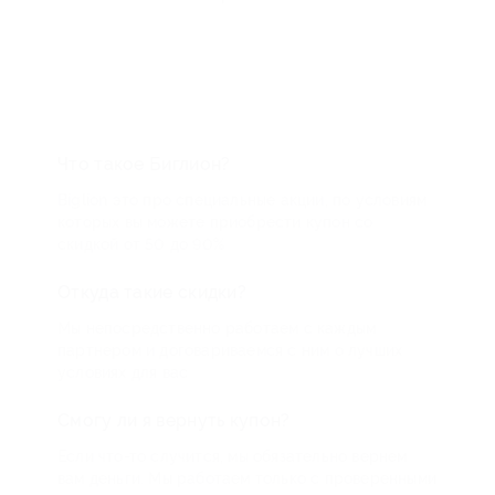
Что такое Биглион?
Biglion это про специальные акции, по условиям
которых вы можете приобрести купон со
скидкой от 50 до 90%
Откуда такие скидки?
Мы непосредственно работаем с каждым
партнером и договариваемся с ним о лучших
условиях для вас
Смогу ли я вернуть купон?
Если что-то случится, мы обязательно вернем
вам деньги. Мы работаем только с проверенными