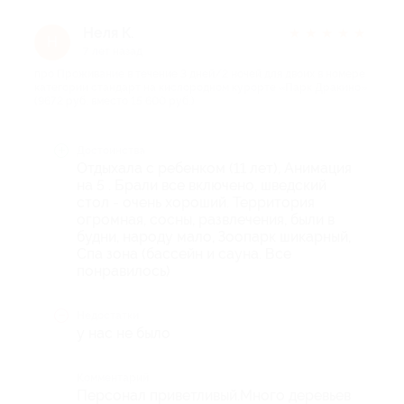
Неля К.
★
★
★
★
★
Н
7 лет назад
про Проживание в течение 3 дней/2 ночей для двоих в номере
категории стандарт на кислородном курорте «Парк Дракино»
(9672 руб. вместо 15 600 руб.)
Достоинства
Отдыхала с ребенком (11 лет), Анимация
на 5 . Брали все включено, шведский
стол - очень хороший. Территория
огромная, сосны, развлечения, были в
будни, народу мало, Зоопарк шикарный,
Спа зона (бассейн и сауна. Все
понравилось)
Недостатки
у нас не было
Комментарий
Персонал приветливый.Много деревьев