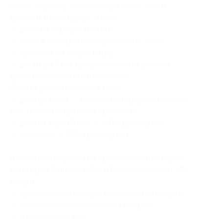
отеля: верблюд, лось, лошади, лисы, волки,
кролики, птичий двор, еноты;
— детский городок и батут;
— Wi-Fi в номерах и общественных зонах;
— прогулка по лесу и парку;
— детям до 3 лет предоставляется детская
кровать (включено в стоимость).
Оплата дополнительных мест:
— дети до 6 лет — бесплатно (предоставляется
доп. место или детская кроватка);
— дети от 6 до 12 лет — 1800 руб./сутки;
— взрослые — 2300 руб./сутки.
В стоимость купона на проживание в номерах
категории Suite and SPA и Duplex Suite and SPA
входит:
— проживание в номере выбранной категории;
— питание «Шведский стол» (завтрак);
— тренажерный зал;