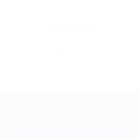
и надежными партнерами
Остались вопросы?
+7 (495) 649-649-1
Горячая линия Биглиона
Перейти в FAQ
+7 495 649-649-1
Для звонка из Москвы
и регионов России
Связаться с нами