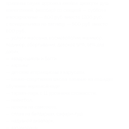
травяная сауна, дорожка кнейпа, джакузи, душ
впечатлений, фитобар) со скидкой — суббота
и воскресенье — 800 руб. вместо 1200 руб.,
с понедельника по пятницу — 500 руб. вместо
800 руб.;
— услуги массажа, косметологии, маникюр,
педикюр, обертывания, детское SPA, SPA для
двоих;
— квадроциклы и багги;
— картинг;
— детские аттракционы и карусели;
— конно-спортивная школа, катание на лошадях,
обучение верховой езде;
— тарзан-парк с 11 уровнями сложности;
— пейнтбол;
— полеты на самолете;
— сплав на байдарках, сафари-тур;
— надувной аквапарк;
— катамараны;