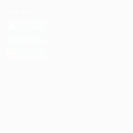
МОБИЛЬНОЕ ПРИЛОЖЕНИЕ
загрузить в
App Store
загрузить в
Google Play
загрузить в
AppGallery
КОМПАНИЯ
ИНФОРМАЦИЯ
ПАРТНЕРАМ