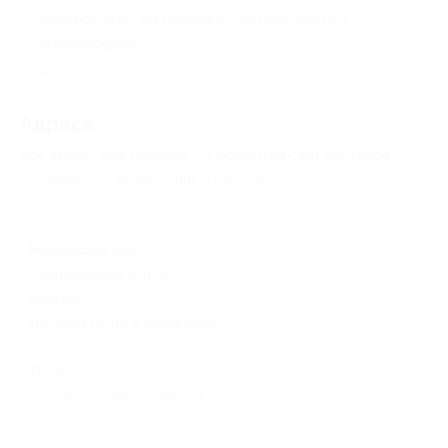
— вейкбординг на лебедке (Vertigo Sports);
— виндсерфинг.
Свернуть
Адресa
Все акции
Парк Дракино
Перейти на сайт партнера
Юридическая информация о партнёре
Московская обл.,
Серпуховский р-н, д.
Дракино
круглосуточно и ежедневно
+7 (495) 764-93-83, +7 (4967)
31-04-44, +7 (4967) 38-04-44
Показать номер телефона