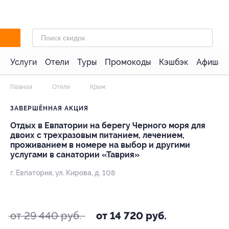
Услуги
Отели
Туры
Промокоды
Кэшбэк
Афиша 
Главная
Отели
Крым
ЗАВЕРШЁННАЯ АКЦИЯ
Отдых в Евпатории на берегу Черного моря для
двоих с трехразовым питанием, лечением,
проживанием в номере на выбор и другими
услугами в санатории «Таврия»
г. Евпатория, ул. Кирова, д. 108
- 50%
от 29 440 руб.
от 14 720 руб.