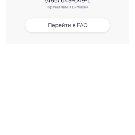
(495) 649-649-1
Горячая линия Биглиона
Перейти в FAQ
+7 495 649-649-1
Для звонка из Москвы
и регионов России
Связаться с нами
МОБИЛЬНОЕ ПРИЛОЖЕНИЕ
загрузить в