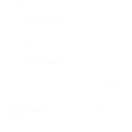
Достоинства
все понравилось
Недостатки
нет
Комментарий
все понравилось
Отзыв полезен?
Алена К.
★
★
★
★
★
А
9 лет назад