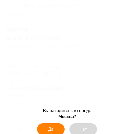
Посмотреть
расположение отеля
.
Свернуть
Адресa
Перейти на сайт партнера
Юридическая информация о партнёре
191014, г. Санкт-Петербург,
ул. Некрасова, д. 44, лит. А,
кв. 3
круглосуточно и ежедневно
+7 (965) 766-51-17
Показать номер телефона
Вы находитесь в городе
Москва
?
Да
Нет