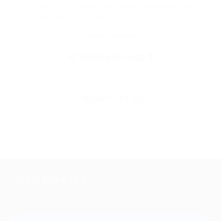
вам деньги. Мы работаем только с проверенными
и надежными партнерами
Остались вопросы?
+7 (495) 649-649-1
Горячая линия Биглиона
Перейти в FAQ
+7 495 649-649-1
Для звонка из Москвы
и регионов России