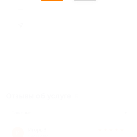
Отзывы об услуге
5
Полезные
Игорь З.
★
★
★
★
★
И
9 лет назад