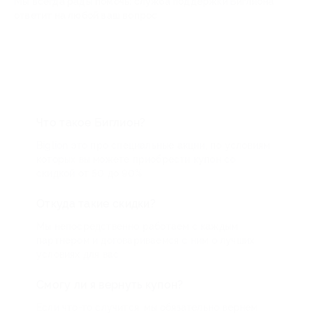
Мы всегда рады помочь: служба поддержки Биглиона
ответит на любой ваш вопрос
Что такое Биглион?
Biglion это про специальные акции, по условиям
которых вы можете приобрести купон со
скидкой от 50 до 90%
Откуда такие скидки?
Мы непосредственно работаем с каждым
партнером и договариваемся с ним о лучших
условиях для вас
Смогу ли я вернуть купон?
Если что-то случится, мы обязательно вернем