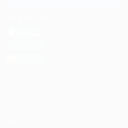
Связаться с нами
МОБИЛЬНОЕ ПРИЛОЖЕНИЕ
загрузить в
App Store
загрузить в
Google Play
загрузить в
AppGallery
КОМПАНИЯ
ИНФОРМАЦИЯ
ПАРТНЕРАМ