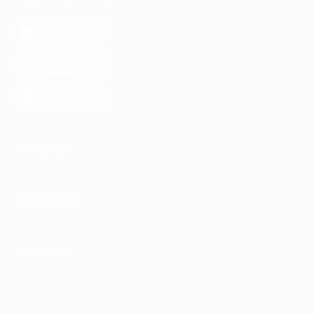
загрузить в
App Store
загрузить в
Google Play
загрузить в
AppGallery
КОМПАНИЯ
ИНФОРМАЦИЯ
ПАРТНЕРАМ
© 2010-2026 BIGLION