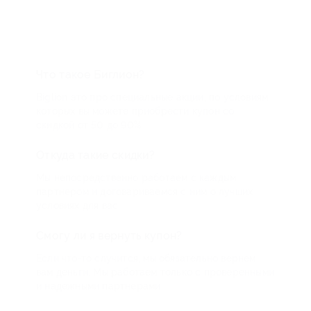
Что такое Биглион?
Biglion это про специальные акции, по условиям
которых вы можете приобрести купон со
скидкой от 50 до 90%
Откуда такие скидки?
Мы непосредственно работаем с каждым
партнером и договариваемся с ним о лучших
условиях для вас
Смогу ли я вернуть купон?
Если что-то случится, мы обязательно вернем
вам деньги. Мы работаем только с проверенными
и надежными партнерами