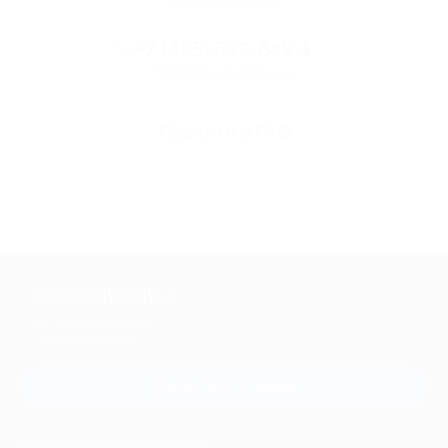
Остались вопросы?
+7 (495) 649-649-1
Горячая линия Биглиона
Перейти в FAQ
+7 495 649-649-1
Для звонка из Москвы
и регионов России
Связаться с нами
МОБИЛЬНОЕ ПРИЛОЖЕНИЕ