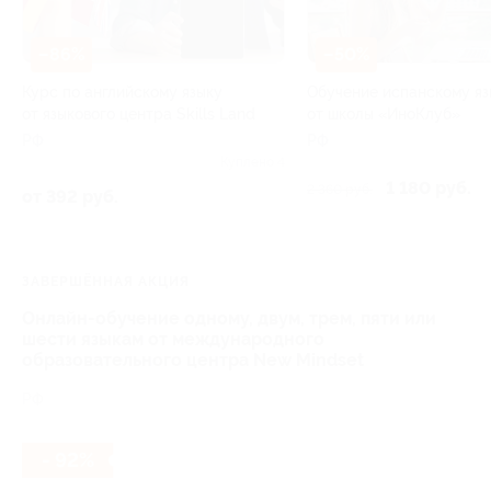
–86%
–50%
Курс по английскому языку
Обучение испанскому яз
от языкового центра Skills Land
от школы «ИноКлуб»
РФ
РФ
Куплено 4
1 180 руб.
2 360 руб.
от 392 руб.
ЗАВЕРШЁННАЯ АКЦИЯ
Онлайн-обучение одному, двум, трем, пяти или
шести языкам от международного
образовательного центра New Mindset
РФ
- 92%