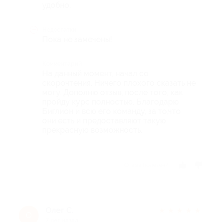
удобно.
Недостатки
Пока не замечены!
Комментарий
На данный момент, начал со
скорочтения. Ничего плохого сказать не
могу. Дополню отзыв, после того, как
пройду курс полностью. Благодарю
Биглион и всю его команду, за то,что
они есть и предоставляют такую
прекрасную возможность.
Отзыв полезен?
Олег С.
★
★
★
★
★
О
7 лет назад