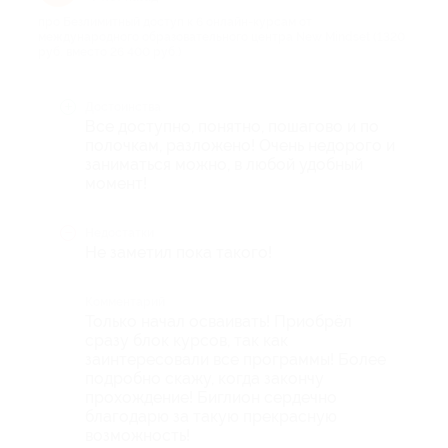
про Безлимитный доступ к 6 онлайн-курсам от
международного образовательного центра New Mindset (1320
руб. вместо 26 400 руб.)
Достоинства
Все доступно, понятно, пошагово и по
полочкам, разложено! Очень недорого и
заниматься можно, в любой удобный
момент!
Недостатки
Не заметил пока такого!
Комментарий
Только начал осваивать! Приобрёл
сразу блок курсов, так как
заинтересовали все программы! Более
подробно скажу, когда закончу
прохождение! Биглион сердечно
благодарю за такую прекрасную
возможность!