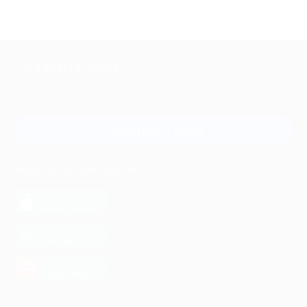
+7 495 649-649-1
Для звонка из Москвы
и регионов России
Связаться с нами
МОБИЛЬНОЕ ПРИЛОЖЕНИЕ
загрузить в
App Store
загрузить в
Google Play
загрузить в
AppGallery