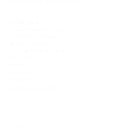
Юридическая информация о партнёре
Охотный ряд
г. Москва, Манежная пл, д. 1,
стр. 2, эт. 2 (ТЦ «Охотный
Ряд», возле лифта)
с 10:00 до 22:00 ежедневно
8 (800) 500-67-32 (для
бесплатных звонков по РФ),
+7 (916) 585-67-32 (для
сообщений WhatsApp, Viber)
Показать номер телефона