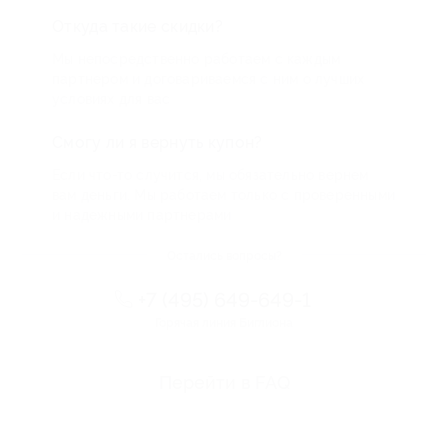
Откуда такие скидки?
Мы непосредственно работаем с каждым
партнером и договариваемся с ним о лучших
условиях для вас
Смогу ли я вернуть купон?
Если что-то случится, мы обязательно вернем
вам деньги. Мы работаем только с проверенными
и надежными партнерами
Остались вопросы?
+7 (495) 649-649-1
Горячая линия Биглиона
Перейти в FAQ