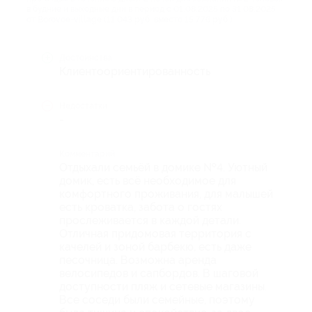
в будние и выходные дни в период с 01.08.2025 по 31.08.2025
от Borovoe-village (11 043 руб. вместо 15 776 руб.)
Достоинства
Клиентоориентированность
Недостатки
-
Комментарий
Отдыхали семьёй в домике №4. Уютный
домик, есть всё необходимое для
комфортного проживания, для малышей
есть кроватка, забота о гостях
прослеживается в каждой детали.
Отличная придомовая территория с
качелей и зоной барбекю, есть даже
песочница. Возможна аренда
велосипедов и сапбордов. В шаговой
доступности пляж и сетевые магазины.
Все соседи были семейные, поэтому