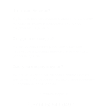
Что такое Биглион?
Biglion это про специальные акции, по условиям
которых вы можете приобрести купон со
скидкой от 50 до 90%
Откуда такие скидки?
Мы непосредственно работаем с каждым
партнером и договариваемся с ним о лучших
условиях для вас
Смогу ли я вернуть купон?
Если что-то случится, мы обязательно вернем
вам деньги. Мы работаем только с проверенными
и надежными партнерами
Остались вопросы?
+7 (495) 649-649-1