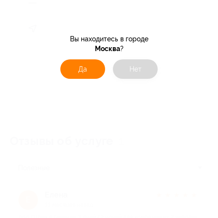
Вы находитесь в городе
Москва
?
Да
Нет
Отзывы об услуге
1
Полезные
Елена
★
★
★
★
★
Е
11 месяцев назад
про Отдых в течение 3 дней/2 ночей для компании из 2 человек