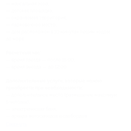
— мангальная зона;
— ⁠детская площадка;
— охраняемая территория;
— парковочное место;
— дом раcположен в 10 минутах пешим ходом
до моря.
Расчетный час:
— время заезда — после 15:00;
— время выезда — до 12:00.
Дополнительные услуги, которые можно
приобрести при необходимости:
— дополнительное место (размещение максимум
5 человек);
— электрическая баня;
— ⁠аренда велосипедов и сапбордов.
Свернуть