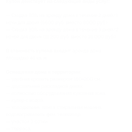
Купон действует на следующие виды услуг:
— Скидка 30% на аренду дома в течение 2 дней/1
ночи для двоих (5600 руб. вместо 8000 руб.)
— Скидка 30% на аренду дома в течение 3 дней/2
ночей для двоих (11 200 руб. вместо 16 000 руб.)
В стоимость купона входит:
аренда дома
площадью 46 кв. м.
Оснащение дома и территории:
— удобная кровать размером 180×200 см;
— двуспальный раскладной диван;
— полностью оборудованная кухонная зона;
— ⁠кулер с водой;
— холодильник, плита, стиральная машина,
водонагреватель, фен, телевизор;
— участок 3 сотки;
— терраса;