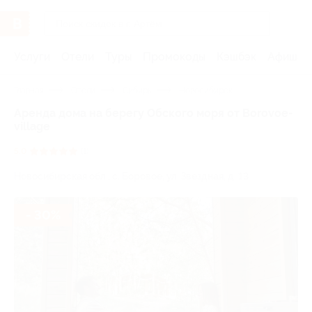
Услуги
Отели
Туры
Промокоды
Кэшбэк
Афиша 
Главная
Отели
Сибирь
Новосибирск
Аренда дома на берегу Обского моря от Borovoe-
village
5.0
(1)
Новосибирская обл., с. Боровое, ул. Звездная, д. 13
- 30%