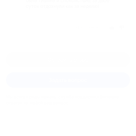
была тишина и спокойствие, за двое
суток отдохнули как за неделю)
Отзыв полезен?
Оставить отзыв
Задать вопрос
Мы всегда рады помочь: служба поддержки Биглиона
ответит на любой ваш вопрос